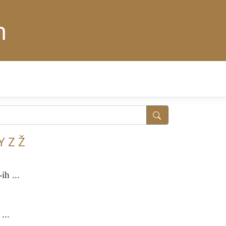
n
Y
Z
Ž
ih ...
...