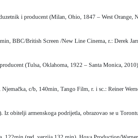
duzetnik i producent (Milan, Ohio, 1847 – West Orange, N
91min, BBC/British Screen /New Line Cinema, r.: Derek Jarm
 i producent (Tulsa, Oklahoma, 1922 – Santa Monica, 2010).
R Njemačka, c/b, 140min, Tango Film, r. i sc.: Reiner Werne
 Iz obitelji armenskoga podrijetla, obrazovao se u Torontu.
a, 122min (red. verzija 132 min), Hoya Production/Warner,