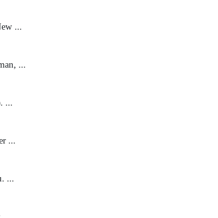
ew ...
an, ...
 ...
r ...
 ...
 ...