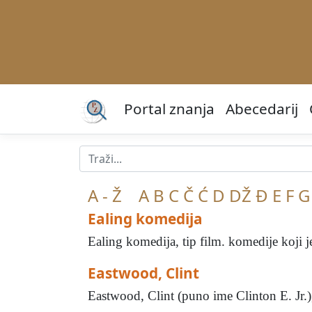
Portal znanja
Abecedarij
A - Ž
A
B
C
Č
Ć
D
DŽ
Đ
E
F
G
Ealing komedija
Ealing komedija, tip film. komedije koji j
Eastwood, Clint
Eastwood, Clint (puno ime Clinton E. Jr.),