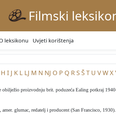
Filmski leksiko
O leksikonu
Uvjeti korištenja
H
I
J
K
L
LJ
M
N
NJ
O
P
Q
R
S
Š
T
U
V
W
X
e obilježio proizvodnju brit. poduzeća Ealing potkraj 1940-
 amer. glumac, redatelj i producent (San Francisco, 1930). 