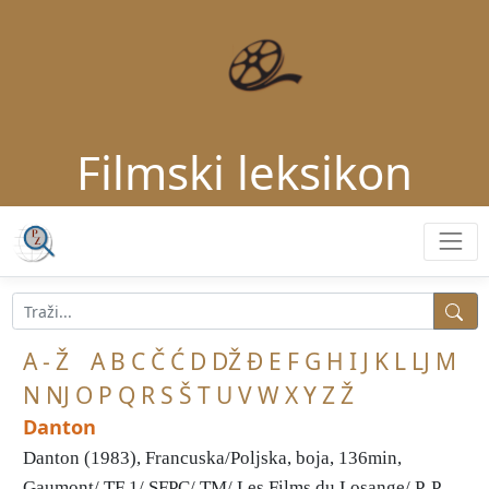
Filmski leksikon
A - Ž
A
B
C
Č
Ć
D
DŽ
Đ
E
F
G
H
I
J
K
L
LJ
M
N
NJ
O
P
Q
R
S
Š
T
U
V
W
X
Y
Z
Ž
Danton
Danton (1983), Francuska/Poljska, boja, 136min,
Gaumont/ TF 1/ SFPC/ TM/ Les Films du Losange/ P. P. ...