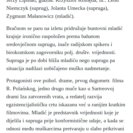
Jerzy Lipman, glazba: Krzysztof Komęda, ul.: Leon
Niemczyk (suprug), Jolanta Umecka (supruga),
Zygmunt Małanowicz (mladić).
Bračnom se paru na izletu pridružuje buntovni mladić
krajnje ironično raspoložen prema bahatom
sredovječnom suprugu, inače radijskom spikeru i
birokratskom zagovorniku polj. društv. vrijednosti.
Supruga je po dobi bliža mladiću nego suprugu pa
situacija nadilazi uobičajeno muško nadmetanje.
Protagonisti ove psihol. drame, prvog dugometr. filma
R. Polańskog, jedno drugo muče kao u Sartreovoj
drami Iza zatvorenih vrata, a redatelj razvija
egzistencijalističku crtu iskazanu već u ranijim kratkim
filmovima. Mladić je predstavnik vrijednosti koje je
dijelila i supruga prije konformistične udaje, a kada se
odnosi među muškarcima pretvaraju u slabo prikrivani