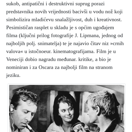
sukob, antipatični i destruktivni suprug porazi
predstavnika novih vrijednosti bacivši u vodu nož koji
simbolizira mladićevu snalažljivost, duh i kreativnost.
Pesimističan rasplet u skladu je s općim ugođajem
filma (ključni prilog fotografije J. Lipmana, jednog od
najboljih polj. snimatelja) te je najavio čitav niz »crnih
valova« u istočnoeur. kinematografijama. Film je u
Veneciji dobio nagradu međunar. kritike, a bio je
nominiran i za Oscara za najbolji film na stranom
jeziku.