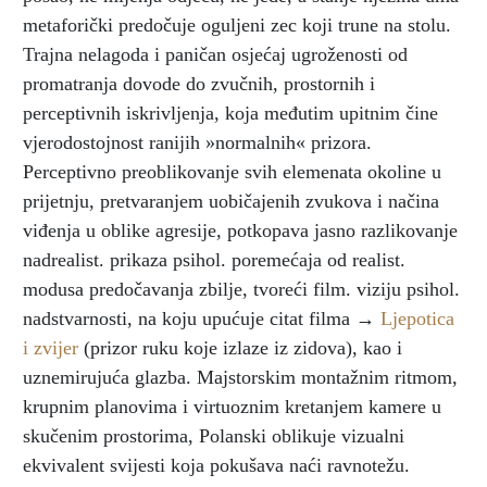
metaforički predočuje oguljeni zec koji trune na stolu.
Trajna nelagoda i paničan osjećaj ugroženosti od
promatranja dovode do zvučnih, prostornih i
perceptivnih iskrivljenja, koja međutim upitnim čine
vjerodostojnost ranijih »normalnih« prizora.
Perceptivno preoblikovanje svih elemenata okoline u
prijetnju, pretvaranjem uobičajenih zvukova i načina
viđenja u oblike agresije, potkopava jasno razlikovanje
nadrealist. prikaza psihol. poremećaja od realist.
modusa predočavanja zbilje, tvoreći film. viziju psihol.
nadstvarnosti, na koju upućuje citat filma →
Ljepotica
i zvijer
(prizor ruku koje izlaze iz zidova), kao i
uznemirujuća glazba. Majstorskim montažnim ritmom,
krupnim planovima i virtuoznim kretanjem kamere u
skučenim prostorima, Polanski oblikuje vizualni
ekvivalent svijesti koja pokušava naći ravnotežu.