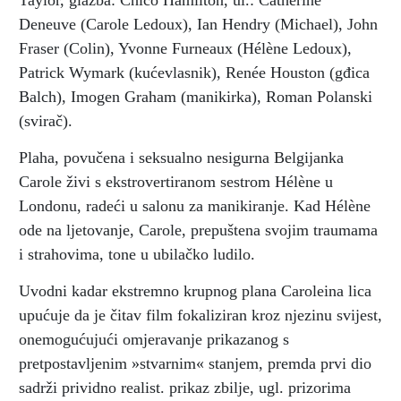
Taylor, glazba: Chico Hamilton, ul.: Catherine
Deneuve (Carole Ledoux), Ian Hendry (Michael), John
Fraser (Colin), Yvonne Furneaux (Hélène Ledoux),
Patrick Wymark (kućevlasnik), Renée Houston (gđica
Balch), Imogen Graham (manikirka), Roman Polanski
(svirač).
Plaha, povučena i seksualno nesigurna Belgijanka
Carole živi s ekstrovertiranom sestrom Hélène u
Londonu, radeći u salonu za manikiranje. Kad Hélène
ode na ljetovanje, Carole, prepuštena svojim traumama
i strahovima, tone u ubilačko ludilo.
Uvodni kadar ekstremno krupnog plana Caroleina lica
upućuje da je čitav film fokaliziran kroz njezinu svijest,
onemogućujući omjeravanje prikazanog s
pretpostavljenim »stvarnim« stanjem, premda prvi dio
sadrži prividno realist. prikaz zbilje, ugl. prizorima