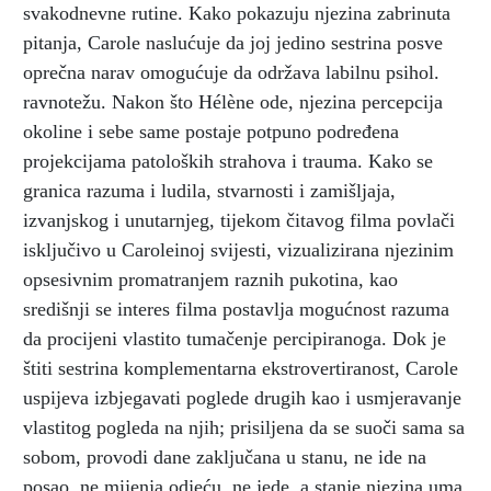
svakodnevne rutine. Kako pokazuju njezina zabrinuta
pitanja, Carole naslućuje da joj jedino sestrina posve
oprečna narav omogućuje da održava labilnu psihol.
ravnotežu. Nakon što Hélène ode, njezina percepcija
okoline i sebe same postaje potpuno podređena
projekcijama patoloških strahova i trauma. Kako se
granica razuma i ludila, stvarnosti i zamišljaja,
izvanjskog i unutarnjeg, tijekom čitavog filma povlači
isključivo u Caroleinoj svijesti, vizualizirana njezinim
opsesivnim promatranjem raznih pukotina, kao
središnji se interes filma postavlja mogućnost razuma
da procijeni vlastito tumačenje percipiranoga. Dok je
štiti sestrina komplementarna ekstrovertiranost, Carole
uspijeva izbjegavati poglede drugih kao i usmjeravanje
vlastitog pogleda na njih; prisiljena da se suoči sama sa
sobom, provodi dane zaključana u stanu, ne ide na
posao, ne mijenja odjeću, ne jede, a stanje njezina uma