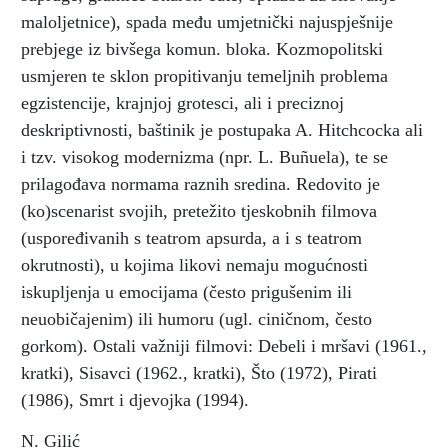
maloljetnice), spada među umjetnički najuspješnije
prebjege iz bivšega komun. bloka. Kozmopolitski
usmjeren te sklon propitivanju temeljnih problema
egzistencije, krajnjoj grotesci, ali i preciznoj
deskriptivnosti, baštinik je postupaka A. Hitchcocka ali
i tzv. visokog modernizma (npr. L. Buñuela), te se
prilagođava normama raznih sredina. Redovito je
(ko)scenarist svojih, pretežito tjeskobnih filmova
(uspoređivanih s teatrom apsurda, a i s teatrom
okrutnosti), u kojima likovi nemaju mogućnosti
iskupljenja u emocijama (često prigušenim ili
neuobičajenim) ili humoru (ugl. ciničnom, često
gorkom). Ostali važniji filmovi: Debeli i mršavi (1961.,
kratki), Sisavci (1962., kratki), Što (1972), Pirati
(1986), Smrt i djevojka (1994).
N. Gilić