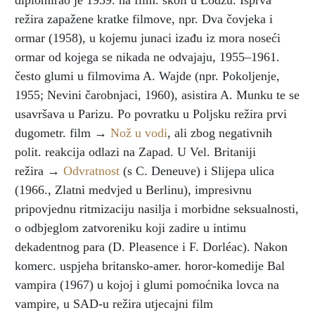
diplomirao je 1959. na film. školi u Łódźu. Isprva
režira zapažene kratke filmove, npr. Dva čovjeka i
ormar (1958), u kojemu junaci izađu iz mora noseći
ormar od kojega se nikada ne odvajaju, 1955–1961.
često glumi u filmovima A. Wajde (npr. Pokoljenje,
1955; Nevini čarobnjaci, 1960), asistira A. Munku te se
usavršava u Parizu. Po povratku u Poljsku režira prvi
dugometr. film →
Nož u vodi
, ali zbog negativnih
polit. reakcija odlazi na Zapad. U Vel. Britaniji
režira →
Odvratnost
(s C. Deneuve) i Slijepa ulica
(1966., Zlatni medvjed u Berlinu), impresivnu
pripovjednu ritmizaciju nasilja i morbidne seksualnosti,
o odbjeglom zatvoreniku koji zadire u intimu
dekadentnog para (D. Pleasence i F. Dorléac). Nakon
komerc. uspjeha britansko-amer. horor-komedije Bal
vampira (1967) u kojoj i glumi pomoćnika lovca na
vampire, u SAD-u režira utjecajni film