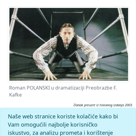
Roman POLANSKI u dramatizaciji Preobrazbe F.
Kafke
članak preuzet iz tiskanog izdanja 2003.
Citiranje:
Naše web stranice koriste kolačiće kako bi
Polanski, Roman.
Filmski leksikon (2003), mrežno izdanje.
Vam omogućili najbolje korisničko
Leksikografski zavod Miroslav Krleža, 2026. Pristupljeno
iskustvo, za analizu prometa i korištenje
7.8.2026. <https://film.lzmk.hr/clanak/1413>.