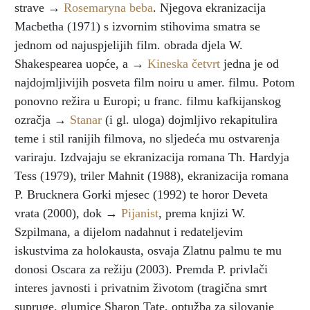
strave →
Rosemaryna beba
. Njegova ekranizacija
Macbetha (1971) s izvornim stihovima smatra se
jednom od najuspjelijih film. obrada djela W.
Shakespearea uopće, a →
Kineska četvrt
jedna je od
najdojmljivijih posveta film noiru u amer. filmu. Potom
ponovno režira u Europi; u franc. filmu kafkijanskog
ozračja →
Stanar
(i gl. uloga) dojmljivo rekapitulira
teme i stil ranijih filmova, no sljedeća mu ostvarenja
variraju. Izdvajaju se ekranizacija romana Th. Hardyja
Tess (1979), triler Mahnit (1988), ekranizacija romana
P. Brucknera Gorki mjesec (1992) te horor Deveta
vrata (2000), dok →
Pijanist
, prema knjizi W.
Szpilmana, a dijelom nadahnut i redateljevim
iskustvima za holokausta, osvaja Zlatnu palmu te mu
donosi Oscara za režiju (2003). Premda P. privlači
interes javnosti i privatnim životom (tragična smrt
supruge, glumice Sharon Tate, optužba za silovanje