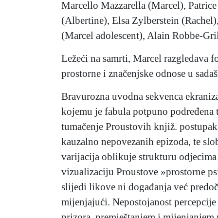
Marcello Mazzarella (Marcel), Patric
(Albertine), Elsa Zylberstein (Rachel
(Marcel adolescent), Alain Robbe-Gril
Ležeći na samrti, Marcel razgledava fo
prostorne i značenjske odnose u sadaš
Bravurozna uvodna sekvenca ekranizac
kojemu je fabula potpuno podređena tu
tumačenje Proustovih knjiž. postupak
kauzalno nepovezanih epizoda, te slo
varijacija oblikuje strukturu odjecim
vizualizaciju Proustove »prostorne ps
slijedi likove ni događanja već predoč
mijenjajući. Nepostojanost percepcij
prizora, premještanjem i mijenjanjem p