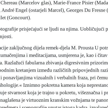
e Chereau (Marcelov glas), Marie-France Pisier (Mad
), André Engel (ostarjeli Marcel), Georges Du Fresne
let (Goncourt).
tografije prisjećajući se ljudi na njima. Uobličujući 
njosti.
ije zaključnog dijela remek-djela M. Prousta U pot
mačenjima i meditacijama, usmjerena je, kao i čitav f
a. Razlažući fabularna zbivanja digresivnim prizorim
bodnim kretanjem između različitih pripovjednih razi
a i ponavljanjima vizualnih i verbalnih fraza, pri če
ihologije.« Iznimno pokretna kamera koja neprestano
uje stvarnost koja je trajno u pokretu, višeznačna i pr
e naglašena je virtuoznim kranskim vožnjama te pan
redmeta i scenografije unutar istoga kadra, iznalaze