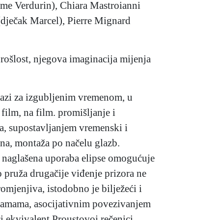
ame Verdurin), Chiara Mastroianni
 (dječak Marcel), Pierre Mignard
prošlost, njegova imaginacija mijenja
razi za izgubljenim vremenom, u
ilm, na film. promišljanje i
a, supostavljanjem vremenski i
na, montaža po načelu glazb.
mu naglašena uporaba elipse omogućuje
 pruža drugačije viđenje prizora ne
omjenjiva, istodobno je bilježeći i
oramama, asocijativnim povezivanjem
ći ekvivalent Proustovoj rečenici