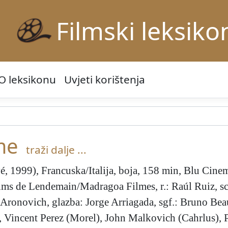
Filmski leksiko
O leksikonu
Uvjeti korištenja
me
traži dalje ...
, 1999), Francuska/Italija, boja, 158 min, Blu Cin
s de Lendemain/Madragoa Filmes, r.: Raúl Ruiz, sc.
 Aronovich, glazba: Jorge Arriagada, sgf.: Bruno Bea
), Vincent Perez (Morel), John Malkovich (Cahrlus), 