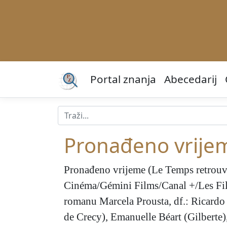
Portal znanja
Abecedarij
Pronađeno vrije
Pronađeno vrijeme
(Le Temps retrouvé
Cinéma/Gémini Films/Canal +/Les Film
romanu Marcela Prousta, df.: Ricardo
de Crecy), Emanuelle Béart (Gilberte