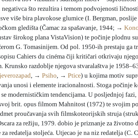
 negativca što rezultira i temom podvojenosti ličnosti
sve više bira plavokose glumice (I. Bergman, poslije
točkom gledišta (Čamac za spašavanje, 1944; →
Kon
 sustav širokog plana VistaVision) te počinje plodnu 
rom G. Tomasinijem. Od pol. 1950-ih prestaju ga tret
opisu Cahiers du cinéma čiji kritičari otkrivaju njego
 Krunsko razdoblje njegova stvaralaštva je 1958–63.,
sjeverozapad
, →
Psiho
, →
Ptice
) u kojima motiv supr
anja unosi i elemente iracionalnosti. Stoga počinje k
i se modernističkim tendencijama. U posljednjoj fazi,
voj brit. opus filmom Mahnitost (1972) te svojim po
met proučavanja svih filmskoteorijskih struja (strukt
 Oscara za režiju, 1979. dobio je priznanje za životno 
za redatelja stoljeća. Utjecao je na niz redatelja (C.