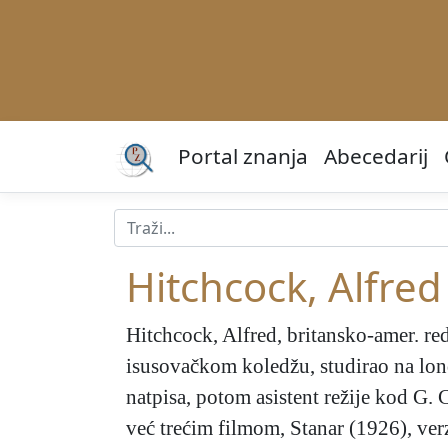
Portal znanja
Abecedarij
Hitchcock, Alfred
Hitchcock, Alfred
, britansko-amer. re
isusovačkom koledžu, studirao na lon
natpisa, potom asistent režije kod G.
već trećim filmom, Stanar (1926), verz