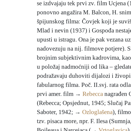
se izdvajaju tek prvi zv. film Ucjena 
ponovno angažira M. Balcon, H. snima
špijunskog filma: Čovjek koji je suviš
Mlad i nevin (1937) i Gospođa nestaje
upusti u istragu. Ona je pak vezana u
nadovezuju na nij. filmove potjere). S
brojnim subjektivnim kadrovima, kao i 
u položaj nadmoćniji od lika – gledate
podražavaju duhoviti dijalozi i živopi
fabularnog filma. Poč. II.svj. rata o
prvi amer. film →
Rebecca
nagrađen O
(Rebecca; Opsjednut, 1945; Slučaj Para
Saboter, 1942; →
Ozloglašena
), film
tzv. pisaca more, npr. F. Ilesa (Sumn
Boileaua i Narcejaca (→
Vrtoglavica
)