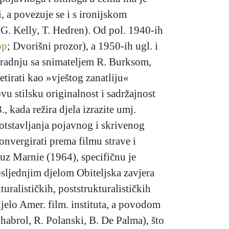
, a povezuje se i s ironijskom
 G. Kelly, T. Hedren). Od pol. 1940-ih
op
; Dvorišni prozor), a 1950-ih ugl. i
suradnju sa snimateljem R. Burksom,
irati kao »vještog zanatliju«
vu stilsku originalnost i sadržajnost
 kada režira djela izrazite umj.
otstavljanja pojavnog i skrivenog
onvergirati prema filmu strave i
 uz Marnie (1964), specifičnu je
sljednjim djelom Obiteljska zavjera
uralističkih, poststrukturalističkih
djelo Amer. film. instituta, a povodom
 Chabrol, R. Polanski, B. De Palma), što