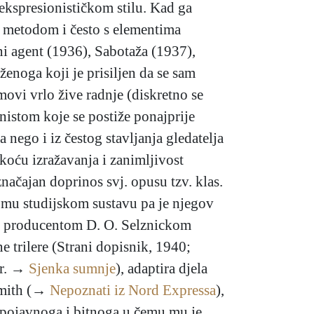
 ekspresionističkom stilu. Kad ga
m metodom i često s elementima
ni agent (1936), Sabotaža (1937),
enoga koji je prisiljen da se sam
movi vrlo žive radnje (diskretno se
onistom koje se postiže ponajprije
 nego i iz čestog stavljanja gledatelja
koću izražavanja i zanimljivost
načajan doprinos svj. opusu tzv. klas.
komu studijskom sustavu pa je njegov
 s producentom D. O. Selznickom
e trilere (Strani dopisnik, 1940;
pr. →
Sjenka sumnje
), adaptira djela
smith (→
Nepoznati iz Nord Expressa
),
i pojavnoga i bitnoga u čemu mu je