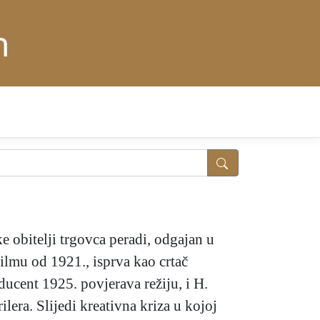
n
e obitelji trgovca peradi, odgajan u
lmu od 1921., isprva kao crtač
ducent 1925. povjerava režiju, i H.
lera. Slijedi kreativna kriza u kojoj