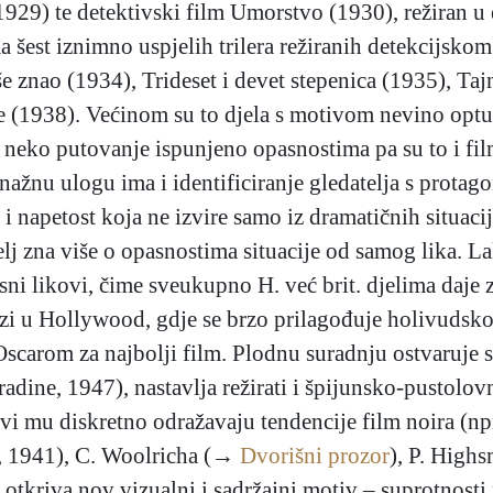
(1929) te detektivski film Umorstvo (1930), režiran u
 šest iznimno uspjelih trilera režiranih detekcijsko
e znao (1934), Trideset i devet stepenica (1935), Taj
 (1938). Većinom su to djela s motivom nevino optuž
z neko putovanje ispunjeno opasnostima pa su to i fil
nažnu ulogu ima i identificiranje gledatelja s protag
napetost koja ne izvire samo iz dramatičnih situacija
lj zna više o opasnostima situacije od samog lika. La
sni likovi, čime sveukupno H. već brit. djelima daje z
dlazi u Hollywood, gdje se brzo prilagođuje holivuds
scarom za najbolji film. Plodnu suradnju ostvaruje
dine, 1947), nastavlja režirati i špijunsko-pustolovn
ovi mu diskretno odražavaju tendencije film noira (n
ja, 1941), C. Woolricha (→
Dvorišni prozor
), P. High
, otkriva nov vizualni i sadržajni motiv – suprotnost