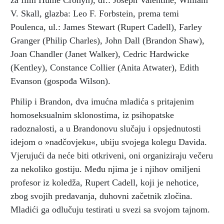
za film Hume Cronyn), df.: Joseph Valentine, William
V. Skall, glazba: Leo F. Forbstein, prema temi
Poulenca, ul.: James Stewart (Rupert Cadell), Farley
Granger (Philip Charles), John Dall (Brandon Shaw),
Joan Chandler (Janet Walker), Cedric Hardwicke
(Kentley), Constance Collier (Anita Atwater), Edith
Evanson (gospođa Wilson).
Philip i Brandon, dva imućna mladića s pritajenim
homoseksualnim sklonostima, iz psihopatske
radoznalosti, a u Brandonovu slučaju i opsjednutosti
idejom o »nadčovjeku«, ubiju svojega kolegu Davida.
Vjerujući da neće biti otkriveni, oni organiziraju večeru
za nekoliko gostiju. Među njima je i njihov omiljeni
profesor iz koledža, Rupert Cadell, koji je nehotice,
zbog svojih predavanja, duhovni začetnik zločina.
Mladići ga odlučuju testirati u svezi sa svojom tajnom.