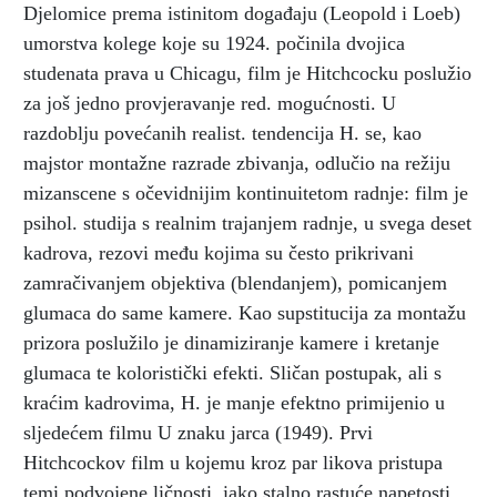
Djelomice prema istinitom događaju (Leopold i Loeb)
umorstva kolege koje su 1924. počinila dvojica
studenata prava u Chicagu, film je Hitchcocku poslužio
za još jedno provjeravanje red. mogućnosti. U
razdoblju povećanih realist. tendencija H. se, kao
majstor montažne razrade zbivanja, odlučio na režiju
mizanscene s očevidnijim kontinuitetom radnje: film je
psihol. studija s realnim trajanjem radnje, u svega deset
kadrova, rezovi među kojima su često prikrivani
zamračivanjem objektiva (blendanjem), pomicanjem
glumaca do same kamere. Kao supstitucija za montažu
prizora poslužilo je dinamiziranje kamere i kretanje
glumaca te koloristički efekti. Sličan postupak, ali s
kraćim kadrovima, H. je manje efektno primijenio u
sljedećem filmu U znaku jarca (1949). Prvi
Hitchcockov film u kojemu kroz par likova pristupa
temi podvojene ličnosti, iako stalno rastuće napetosti,