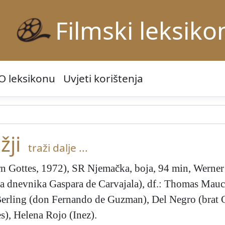
Filmski leksiko
O leksikonu
Uvjeti korištenja
žji
traži dalje ...
n Gottes, 1972), SR Njemačka, boja, 94 min, Werner 
 dnevnika Gaspara de Carvajala), df.: Thomas Mauch
Berling (don Fernando de Guzman), Del Negro (brat 
s), Helena Rojo (Inez).