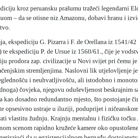
iciju kroz peruansku prašumu tražeći legendarni Eld
m – da se otisne niz Amazonu, dobavi hranu i izvidi 
tvo.
 ekspediciju G. Pizarra i F. de Orellana iz 1541/42 (
te ekspediciju P. de Ursue iz 1560/61., čije je vods
ziju prodora zap. civilizacije u Novi svijet pri čemu 
enjskim stremljenjima. Naslovni lik utjelovljenje j
glednošću i neuhvatljivošću, ali istodobno i monoto
padnoga) čovjeka, njegovu oduševljenost beskrajnim 
iva kao dosadno redundantno mjesto, što postojanje č
e opsesivno ustraje u iluziji, poduprijet i ničeansko
rati vlastitu žudnju. Krajnju mentalnu i fizičku točk
nom scenom rapidno kružeće kamere oko opustošene
sugerirajući da u egzistencijalnom beznađu dostojanst