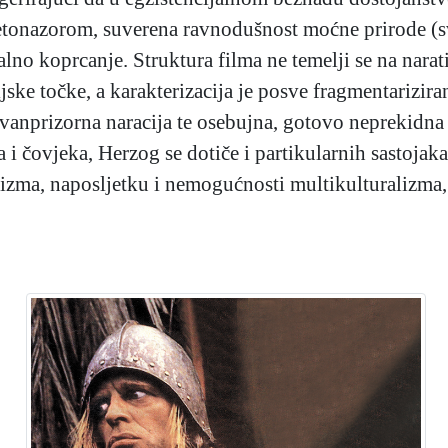
jetonazorom, suverena ravnodušnost moćne prirode (sv
alno koprcanje. Struktura filma ne temelji se na nar
jske točke, a karakterizacija je posve fragmentarizira
izvanprizorna naracija te osebujna, gotovo neprekidn
ta i čovjeka, Herzog se dotiče i partikularnih sastoj
tarizma, naposljetku i nemogućnosti multikulturalizm