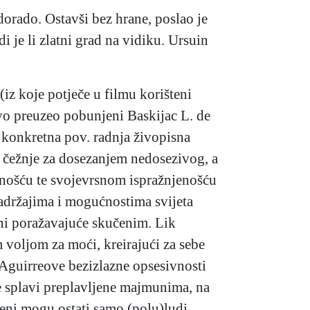
orado. Ostavši bez hrane, poslao je
je li zlatni grad na vidiku. Ursuin
iz koje potječe u filmu korišteni
tvo preuzeo pobunjeni Baskijac L. de
je konkretna pov. radnja živopisna
e čežnje za dosezanjem nedosezivog, a
nošću te svojevrsnom ispražnjenošću
sadržajima i mogućnostima svijeta
ini poražavajuće skučenim. Lik
m voljom za moći, kreirajući za sebe
u Aguirreove bezizlazne opsesivnosti
 splavi preplavljene majmunima, na
veni mogu ostati samo (polu)ludi