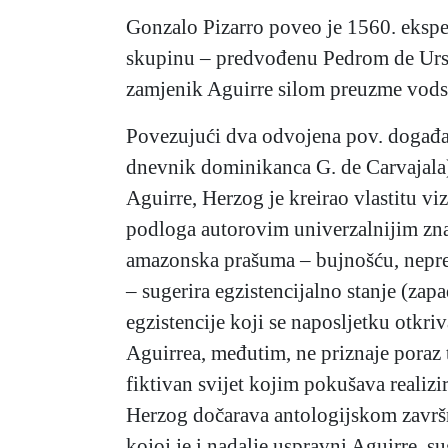
Gonzalo Pizarro poveo je 1560. eksped
skupinu – predvođenu Pedrom de Ursuo
zamjenik Aguirre silom preuzme vods
Povezujući dva odvojena pov. događaja,
dnevnik dominikanca G. de Carvajala) 
Aguirre, Herzog je kreirao vlastitu vi
podloga autorovim univerzalnijim znač
amazonska prašuma – bujnošću, nepre
– sugerira egzistencijalno stanje (za
egzistencije koji se naposljetku otkr
Aguirrea, međutim, ne priznaje poraz t
fiktivan svijet kojim pokušava realizi
Herzog dočarava antologijskom završ
kojoj je i nadalje uspravni Aguirre, 