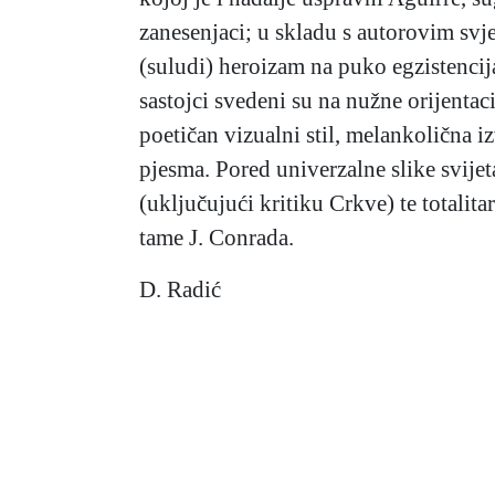
zanesenjaci; u skladu s autorovim sv
(suludi) heroizam na puko egzistencij
sastojci svedeni su na nužne orijentaci
poetičan vizualni stil, melankolična 
pjesma. Pored univerzalne slike svije
(uključujući kritiku Crkve) te totali
tame J. Conrada.
D. Radić