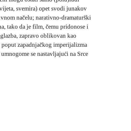
ijeta, svemira) opet svodi junakov
ativnom načelu; narativno-dramaturški
na, tako da je film, čemu pridonose i
a glazba, zapravo oblikovan kao
aka poput zapadnjačkog imperijalizma
a, umnogome se nastavljajući na Srce