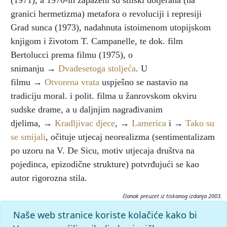
(1971), a 1970-ih zapaženi su stilski dotjerana (na
granici hermetizma) metafora o revoluciji i represiji
Grad sunca (1973), nadahnuta istoimenom utopijskom
knjigom i životom T. Campanelle, te dok. film
Bertolucci prema filmu (1975), o
snimanju →
Dvadesetoga stoljeća
. U
filmu →
Otvorena vrata
uspješno se nastavio na
tradiciju moral. i polit. filma u žanrovskom okviru
sudske drame, a u daljnjim nagrađivanim
djelima, →
Kradljivac djece
, →
Lamerica
i →
Tako su
se smijali
, očituje utjecaj neorealizma (sentimentalizam
po uzoru na V. De Sicu, motiv utjecaja društva na
pojedinca, epizodične strukture) potvrđujući se kao
autor rigorozna stila.
članak preuzet iz tiskanog izdanja 2003.
Citiranje:
Naše web stranice koriste kolačiće kako bi
Amelio, Gianni.
Filmski leksikon (2003), mrežno izdanje.