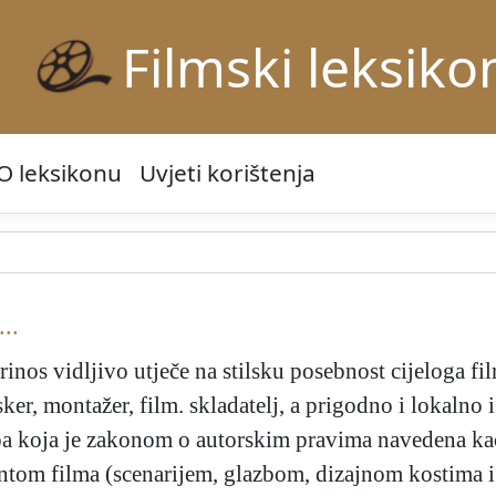
Filmski leksiko
O leksikonu
Uvjeti korištenja
...
prinos vidljivo utječe na stilsku posebnost cijeloga fil
er, montažer, film. skladatelj, a prigodno i lokalno i
oba koja je zakonom o autorskim pravima navedena kao
ntom filma (scenarijem, glazbom, dizajnom kostima i 