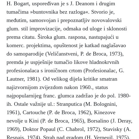
H. Bogart, uspoređivan je s J. Deanom i drugim
tumačima »buntovnika bez razloga«. Stvorio je,
međutim, samosvojan i prepoznatljiv novovalovski
glum. stil improvizacije, odmaka od uloge i sklonosti
prema citatu. Široka glum. raspona, nastupajući u
komerc. projektima, opuštenost je katkad naglašavao
do samoparodije (Veličanstveni, P. de Broca, 1973),
premda je uspješnije tumačio likove hladnokrvnih
profesionalaca s ironičnom crtom (Profesionalac, G.
Lautner, 1981). Od velikog dijela kritike smatran
najizvornijom zvijezdom nakon 1960., status
najpopularnijeg franc. glumca zadržao je do pol. 1980-
ih. Ostale važnije ul.: Stranputica (M. Bolognini,
1961), Cartouche (P. de Broca, 1962), Kinezove
nevolje u Kini (P. de Broca, 1965), Borsalino (J. Deray,
1969), Doktor Popaul (C. Chabrol, 1972), Stavisky (A.
Resnais, 1974), Strah nad gradom (H. Verneuil, 1975),