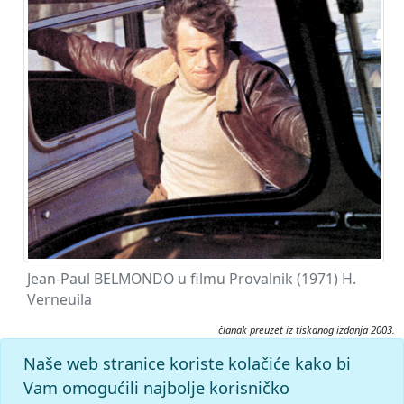
Jean-Paul BELMONDO u filmu Provalnik (1971) H.
Verneuila
članak preuzet iz tiskanog izdanja 2003.
Citiranje:
Naše web stranice koriste kolačiće kako bi
Belmondo, Jean-Paul.
Filmski leksikon (2003), mrežno izdanje.
Vam omogućili najbolje korisničko
Leksikografski zavod Miroslav Krleža, 2026. Pristupljeno