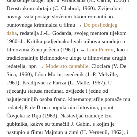
zapaženije uloge, npr. u Varalicama (M. Carné, 1958) i
Dvostrukom obrtaju (C. Chabrol, 1960). Zvijezdom
novoga vala postaje složenim likom romantično-
buntovnoga kriminalca u filmu →
Do posljednjeg
daha
, redatelja J.-L. Godarda, svojeg mentora tijekom
1960-ih. Kritika podjednako hvali njihovu suradnju u
filmovima Žena je žena (1961) i →
Ludi Pierrot
, kao i
tradicionalnije Belmondove uloge u filmovima drugih
redatelja, npr. →
Moderato cantabile
, Ciociara (V. De
Sica, 1960), Léon Morin, svećenik (J.-P. Melville,
1961), Kradljivac iz Pariza (L. Malle, 1967). U
stjecanju statusa međunar. zvijezde i jedne od
najutjecajnijih osoba franc. kinematografije pomaže mu
redatelj P. de Broca popularnim hitovima, poput
Čovjeka iz Rija (1963). Nastavljač tradicije tzv.
gubitnika, kakve su tumačili J. Gabin, s kojim je
nastupio u filmu Majmun u zimi (H. Verneuil, 1962), i