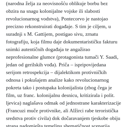
(narodna želja za neovisnošću oblikuje borbu bez
obzira na snagu kolonijalne vojske ili slabosti
revolucionarnog vodstva), Pontecorvo je nastojao
precizno rekonstruirati događaje. S tim je ciljem, u
suradnji s M. Gattijem, postigao sivu, zrnatu
fotografiju, koja filmu daje dokumentarističku fakturu
snimki autentičnih događaja te angažirao
neprofesionalne glumce (protagonista tumači Y. Saadi,
jedan od gerilskih vođa). Priča – ispripovijedana
serijom retrospekcija – dijalektikom protivničkih
odnosa i pokušajem analize kako revolucionarnog
pokreta tako i postupaka kolonijalista (zbog čega je
film, uz franc. kolonijalnu desnicu, kritizirala i polit.
ljevica) naglašava odmak od jednostrane karakterizacije
(Francuzi muče protivnike, ali Alžirci rabe teroristička
sredstva protiv civila) dok dočaravanjem tjeskobe obiju
strana nadomješta temeljnu shematičnost scenarija.