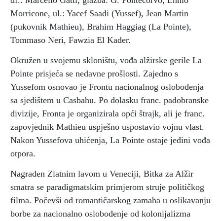
df.: Marcello Gatti, glazba: G. Pontecorvo, Ennio
Morricone, ul.: Yacef Saadi (Yussef), Jean Martin
(pukovnik Mathieu), Brahim Haggiag (La Pointe),
Tommaso Neri, Fawzia El Kader.
Okružen u svojemu skloništu, vođa alžirske gerile La
Pointe prisjeća se nedavne prošlosti. Zajedno s
Yussefom osnovao je Frontu nacionalnog oslobođenja
sa sjedištem u Casbahu. Po dolasku franc. padobranske
divizije, Fronta je organizirala opći štrajk, ali je franc.
zapovjednik Mathieu uspješno uspostavio vojnu vlast.
Nakon Yussefova uhićenja, La Pointe ostaje jedini vođa
otpora.
Nagrađen Zlatnim lavom u Veneciji, Bitka za Alžir
smatra se paradigmatskim primjerom struje političkog
filma. Počevši od romantičarskog zamaha u oslikavanju
borbe za nacionalno oslobođenje od kolonijalizma