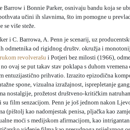
de Barrow i Bonnie Parker, osnivaju bandu koja se ub
othvata učini ih slavnima, što im pomogne u prevlad
 se više steže.
ker i C. Barrowa, A. Penn je scenarij, uz producents
h odmetnika od rigidnog društv. okružja i monotonije
rukom revolverašu
i Potjeri bez milosti (1966), odme
ost, no ovaj se put takav stav poklapa s duhom vremen
m entuzijastično prihvatio. Izrazito epizodična kompo
ntažne spone, vizualna izražajnost, isprepletanje gan
lma nostalgije, prožetost društveno-kritičkim natruh
li su film senzacijom. Penn je još jednom nakon Ljev
 (pištolj kao nadomjestak penisa, pljačka kao zamjen
sualne moći s medijskom afirmacijom, kao intrigantan
tičarsko viđenje filma kao presudnoga prijelaznog o