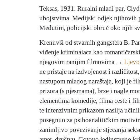
Teksas, 1931. Ruralni mladi par, Cly
ubojstvima. Medijski odjek njihovih p
Međutim, policijski obruč oko njih sve
Krenuvši od stvarnih gangstera B. Par
viđenje kriminalaca kao romantičarski
njegovim ranijim filmovima →
Ljevo
ne pristaje na izdvojenost i različit
nastupom mladog naraštaja, koji je fil
prizora (s pjesmama), brze i nagle mo
elementima komedije, filma ceste i fi
te intenzivnim prikazom nasilja učini
posegnuo za psihoanalitičkim motivima
zanimljivo povezivanje stjecanja sek
amer. društvu. Gotovo jedinstveno kri