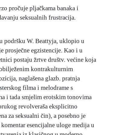
rzo pročuje pljačkama banaka i
avanju seksualnih frustracija.
ku podršku W. Beattyja, uklopio u
 prosječne egzistencije. Kao i u
tnici postaju žrtve društv. većine koja
a obilježenim kontrakulturnim
zicija, naglašena glazb. pratnja
gsterskog filma i melodrame s
ama i tada smjelim erotskim tonovima
orukog revolveraša eksplicitno
a za seksualni čin), a posebno je
 komentar esencijalne uloge medija u
stvarenja iz klasičnog u moderno