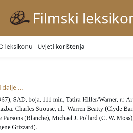
Filmski leksiko
O leksikonu
Uvjeti korištenja
 dalje ...
7), SAD, boja, 111 min, Tatira-Hiller/Warner, r.: A
glazba: Charles Strouse, ul.: Warren Beatty (Clyde B
 Parsons (Blanche), Michael J. Pollard (C. W. Moss
ene Grizzard).