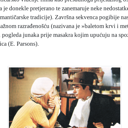
 je donekle pretjerano te zanemaruje neke nedostatke
antičarske tradicije). Završna sekvenca pogibije nas
tažnom razrađenošću (nazivana je »baletom krvi i me
ogleda junaka prije masakra kojim upućuju na spozn
ica (E. Parsons).