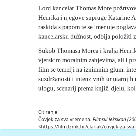
Lord kancelar Thomas More požrtvovni
Henrika i njegove supruge Katarine A
raskida s papom te se imenuje pogla
kancelarsku dužnost, odbija položiti z
Sukob Thomasa Morea i kralja Henrika
vjerskim moralnim zahjevima, ali i p
film se temelji na iznimnim glum. inte
suzdržanosti i intenzivnih unutarnjih r
ulogu, scenarij prema knjiž. djelu, ko
Citiranje:
Čovjek za sva vremena.
Filmski leksikon (20
<https://film.lzmk.hr/clanak/covjek-za-sv