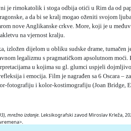
 je rimokatolik i stoga odbija otići u Rim da od pap
ragonske, a da bi se kralj mogao oženiti svojom lj
varom nove Anglikanske crkve. More, koji je u među
akletvu na vjernost kralju.
, izložen dijelom u obliku sudske drame, tumačen j
ravnom legalizmu s pragmatičkom apsolutnom moći. P
rpretacijama u kojima su gl. glumci uspjeli dojmljivo
efleksija i emocija. Film je nagrađen sa 6 Oscara – za
lor-fotografiju i kolor-kostimografiju (Joan Bridge, 
03), mrežno izdanje.
Leksikografski zavod Miroslav Krleža, 202
a-vremena>.