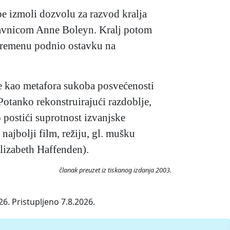
e izmoli dozvolu za razvod kralja
ubavnicom Anne Boleyn. Kralj potom
vremenu podnio ostavku na
e kao metafora sukoba posvećenosti
otanko rekonstruirajući razdoblje,
 postići suprotnost izvanjske
 najbolji film, režiju, gl. mušku
Elizabeth Haffenden).
članak preuzet iz tiskanog izdanja 2003.
6. Pristupljeno 7.8.2026.