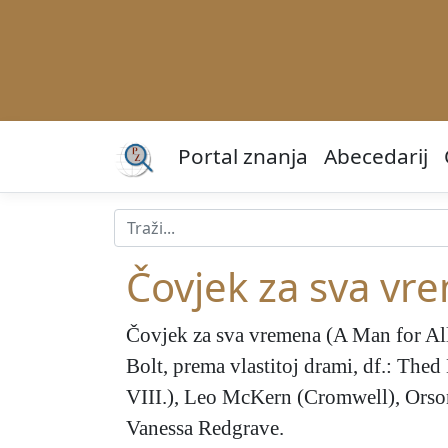
Portal znanja
Abecedarij
Čovjek za sva vr
Čovjek za sva vremena
(A Man for All
Bolt, prema vlastitoj drami, df.: Th
VIII.), Leo McKern (Cromwell), Orson
Vanessa Redgrave.