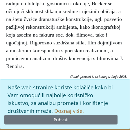
radnju u obiteljsku gostionicu i oko nje, Becker se,
očitujući sklonost slikanju sredine i njezinih običaja, a
na štetu čvršće dramaturške konstrukcije, ugl. posvetio
pažljivoj rekonstrukciji ambijenta, kako ikonografskoj
koja asocira na fakturu soc. dok. filmova, tako i
ugođajnoj. Rigorozno suzdržana stila, film dojmljivom
atmosferom korespondira s poetskim realizmom, a
pronicavom analizom društv. konvencija s filmovima J.
Renoira.
članak preuzet iz tiskanog izdanja 2003.
Citiranje:
Naše web stranice koriste kolačiće kako bi
Crvenoruki Goupi.
Filmski leksikon (2003), mrežno izdanje.
Vam omogućili najbolje korisničko
Leksikografski zavod Miroslav Krleža, 2026. Pristupljeno
iskustvo, za analizu prometa i korištenje
9.8.2026. <https://film.lzmk.hr/clanak/crvenoruki-goupi>.
društvenih mreža.
Doznaj više.
Prihvati
© 2026
Leksikografski zavod
Miroslav Krleža