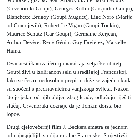
Montazel, glazba: Jean Alfaro, ul.: Fernand Ledoux
(Crvenoruki Goupi), Georges Rollin (Gospodin Goupi),
Blanchette Brunoy (Goupi Muguet), Line Noro (Marija
od Goupijevih), Robert Le Vigan (Goupi Tonkin),
Maurice Schutz (Car Goupi), Germaine Kerjean,
Arthur Devère, René Génin, Guy Favières, Marcelle
Haina.
Dvanaest članova četiriju naraštaja seljačke obitelji
Goupi živi u izoliranom selu u središnjoj Francuskoj.
Iako se često međusobno prepiru, drže se zajedno kada
su suočeni s predstavnicima vanjskoga svijeta. Nakon
što je jedan od njih ubijen zbog krađe, odlučuju riješiti
slučaj. Crvenoruki doznaje da je Tonkin doista bio
lopov.
Drugi cjelovečernji film J. Beckera smatra se jednom
od najuspjelijih studija ruralne Francuske. Smjestivši