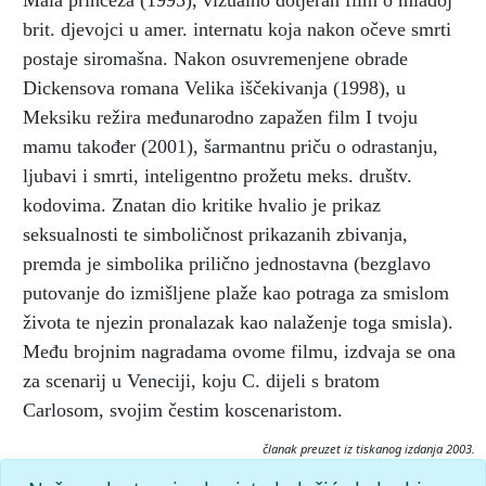
Mala princeza (1995), vizualno dotjeran film o mladoj
brit. djevojci u amer. internatu koja nakon očeve smrti
postaje siromašna. Nakon osuvremenjene obrade
Dickensova romana Velika iščekivanja (1998), u
Meksiku režira međunarodno zapažen film I tvoju
mamu također (2001), šarmantnu priču o odrastanju,
ljubavi i smrti, inteligentno prožetu meks. društv.
kodovima. Znatan dio kritike hvalio je prikaz
seksualnosti te simboličnost prikazanih zbivanja,
premda je simbolika prilično jednostavna (bezglavo
putovanje do izmišljene plaže kao potraga za smislom
života te njezin pronalazak kao nalaženje toga smisla).
Među brojnim nagradama ovome filmu, izdvaja se ona
za scenarij u Veneciji, koju C. dijeli s bratom
Carlosom, svojim čestim koscenaristom.
članak preuzet iz tiskanog izdanja 2003.
Citiranje: