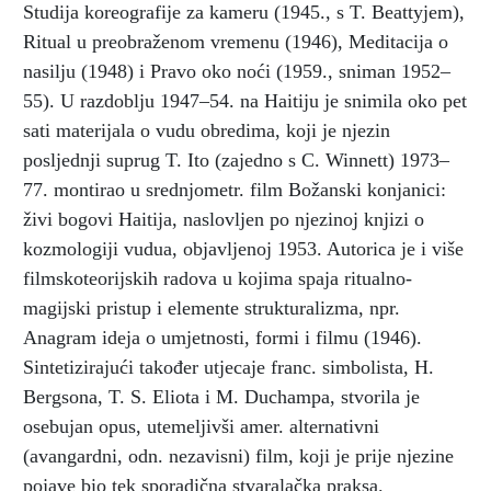
Studija koreografije za kameru (1945., s T. Beattyjem),
Ritual u preobraženom vremenu (1946), Meditacija o
nasilju (1948) i Pravo oko noći (1959., sniman 1952–
55). U razdoblju 1947–54. na Haitiju je snimila oko pet
sati materijala o vudu obredima, koji je njezin
posljednji suprug T. Ito (zajedno s C. Winnett) 1973–
77. montirao u srednjometr. film Božanski konjanici:
živi bogovi Haitija, naslovljen po njezinoj knjizi o
kozmologiji vudua, objavljenoj 1953. Autorica je i više
filmskoteorijskih radova u kojima spaja ritualno-
magijski pristup i elemente strukturalizma, npr.
Anagram ideja o umjetnosti, formi i filmu (1946).
Sintetizirajući također utjecaje franc. simbolista, H.
Bergsona, T. S. Eliota i M. Duchampa, stvorila je
osebujan opus, utemeljivši amer. alternativni
(avangardni, odn. nezavisni) film, koji je prije njezine
pojave bio tek sporadična stvaralačka praksa.