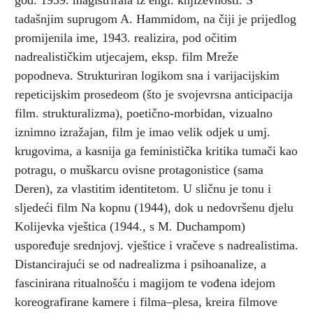
god. 1939. magistrirala iz engl. književnosti. S
tadašnjim suprugom A. Hammidom, na čiji je prijedlog
promijenila ime, 1943. realizira, pod očitim
nadrealističkim utjecajem, eksp. film Mreže
popodneva. Strukturiran logikom sna i varijacijskim
repeticijskim prosedeom (što je svojevrsna anticipacija
film. strukturalizma), poetično-morbidan, vizualno
iznimno izražajan, film je imao velik odjek u umj.
krugovima, a kasnija ga feministička kritika tumači kao
potragu, o muškarcu ovisne protagonistice (sama
Deren), za vlastitim identitetom. U sličnu je tonu i
sljedeći film Na kopnu (1944), dok u nedovršenu djelu
Kolijevka vještica (1944., s M. Duchampom)
uspoređuje srednjovj. vještice i vračeve s nadrealistima.
Distancirajući se od nadrealizma i psihoanalize, a
fascinirana ritualnošću i magijom te vođena idejom
koreografirane kamere i filma–plesa, kreira filmove