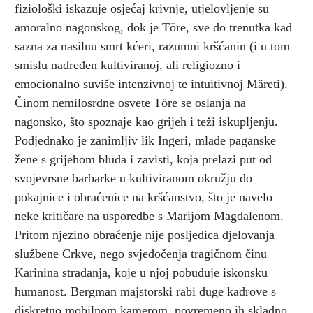
fiziološki iskazuje osjećaj krivnje, utjelovljenje su
amoralno nagonskog, dok je Töre, sve do trenutka kad
sazna za nasilnu smrt kćeri, razumni kršćanin (i u tom
smislu nadređen kultiviranoj, ali religiozno i
emocionalno suviše intenzivnoj te intuitivnoj Märeti).
Činom nemilosrdne osvete Töre se oslanja na
nagonsko, što spoznaje kao grijeh i teži iskupljenju.
Podjednako je zanimljiv lik Ingeri, mlade paganske
žene s grijehom bluda i zavisti, koja prelazi put od
svojevrsne barbarke u kultiviranom okružju do
pokajnice i obraćenice na kršćanstvo, što je navelo
neke kritičare na usporedbe s Marijom Magdalenom.
Pritom njezino obraćenje nije posljedica djelovanja
službene Crkve, nego svjedočenja tragičnom činu
Karinina stradanja, koje u njoj pobuđuje iskonsku
humanost. Bergman majstorski rabi duge kadrove s
diskretno mobilnom kamerom, povremeno ih skladno