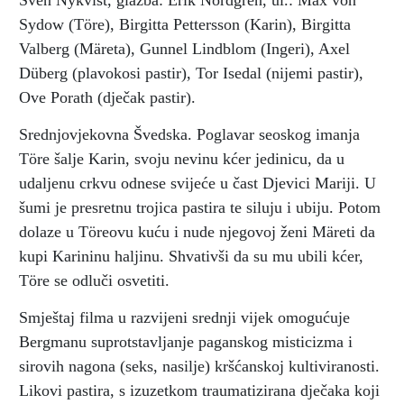
Sven Nykvist, glazba: Erik Nordgren, ul.: Max von
Sydow (Töre), Birgitta Pettersson (Karin), Birgitta
Valberg (Märeta), Gunnel Lindblom (Ingeri), Axel
Düberg (plavokosi pastir), Tor Isedal (nijemi pastir),
Ove Porath (dječak pastir).
Srednjovjekovna Švedska. Poglavar seoskog imanja
Töre šalje Karin, svoju nevinu kćer jedinicu, da u
udaljenu crkvu odnese svijeće u čast Djevici Mariji. U
šumi je presretnu trojica pastira te siluju i ubiju. Potom
dolaze u Töreovu kuću i nude njegovoj ženi Märeti da
kupi Karininu haljinu. Shvativši da su mu ubili kćer,
Töre se odluči osvetiti.
Smještaj filma u razvijeni srednji vijek omogućuje
Bergmanu suprotstavljanje paganskog misticizma i
sirovih nagona (seks, nasilje) kršćanskoj kultiviranosti.
Likovi pastira, s izuzetkom traumatizirana dječaka koji