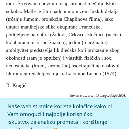
rata i žrtvovanja nevinih te apsurdnost međuljudskih
sukoba. Malle je film nadopunio nizom lirskih detalja
(trčanje šumom, projekcija Chaplinova filma), iako
unutar manihejske slike okupirane Francuske,
podijeljene na dobre (Židovi, Crkva) i zločince (nacisti,
kolaboracionisti, buržoazija), jedini (marginalni)
ambigvitet predstavlja lik dječaka koji prokazuje zbog
okolnosti (sam je optužen) i vlastitih fizičkih i soc.
nedostataka (hrom, siromašan) asocirajući na naslovni
lik ranijeg redateljeva djela, Lacombe Lucien (1974).
B. Kragić
članak preuzet iz tiskanog izdanja 2003.
Citiranje:
Naše web stranice koriste kolačiće kako bi
Doviđenja djeco.
Filmski leksikon (2003), mrežno izdanje.
Vam omogućili najbolje korisničko
Leksikografski zavod Miroslav Krleža, 2026. Pristupljeno
iskustvo, za analizu prometa i korištenje
8.8.2026. <https://film.lzmk.hr/clanak/dovidjenja-djeco>.