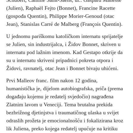
Schubert, Camille Saint-Saëns, ul.: Gaspard Manesse
(Julien), Raphaël Fejto (Bonnet), Francine Racette
(gospođa Quentin), Philippe Morier-Genoud (otac
Jean), Stanislas Carré de Malberg (François Quentin).
U jednomu pariškomu katoličkom internatu sprijatelje
se Julien, sin industrijalca, i Židov Bonnet, skriven u
internatu pod lažnim imenom. Kad Gestapo otkrije da
su u internatu skriveni pripadnici pokreta otpora i
Židovi, ravnatelj, otac Jean i Bonnet bivaju uhićeni.
Prvi Malleov franc. film nakon 12 godina,
humanistička je, dijelom autobiografska, priča (prema
događaju kojemu je redatelj svjedočio) nagrađena
Zlatnim lavom u Veneciji. Tema brutalna prekida
bezbrižnog djetinjstva i traumatičnog ulaska u svijet
odraslih prožeta je emocionalnošću i fokalizirana kroz
lik Juliena, preko kojega redatelj upućuje na kritiku