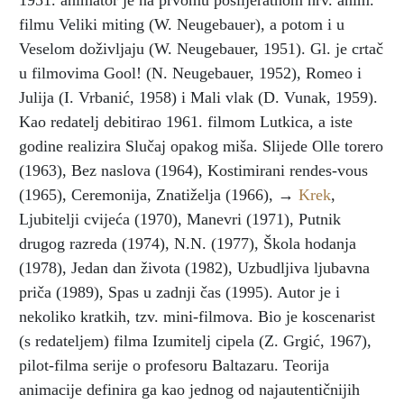
1951. animator je na prvomu poslijeratnom hrv. anim.
filmu Veliki miting (W. Neugebauer), a potom i u
Veselom doživljaju (W. Neugebauer, 1951). Gl. je crtač
u filmovima Gool! (N. Neugebauer, 1952), Romeo i
Julija (I. Vrbanić, 1958) i Mali vlak (D. Vunak, 1959).
Kao redatelj debitirao 1961. filmom Lutkica, a iste
godine realizira Slučaj opakog miša. Slijede Olle torero
(1963), Bez naslova (1964), Kostimirani rendes-vous
(1965), Ceremonija, Znatiželja (1966), →
Krek
,
Ljubitelji cvijeća (1970), Manevri (1971), Putnik
drugog razreda (1974), N.N. (1977), Škola hodanja
(1978), Jedan dan života (1982), Uzbudljiva ljubavna
priča (1989), Spas u zadnji čas (1995). Autor je i
nekoliko kratkih, tzv. mini-filmova. Bio je koscenarist
(s redateljem) filma Izumitelj cipela (Z. Grgić, 1967),
pilot-filma serije o profesoru Baltazaru. Teorija
animacije definira ga kao jednog od najautentičnijih