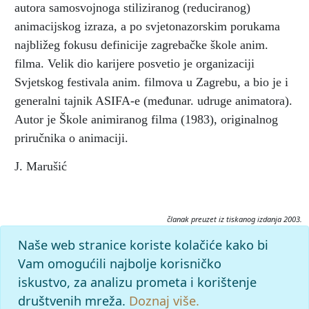
autora samosvojnoga stiliziranog (reduciranog)
animacijskog izraza, a po svjetonazorskim porukama
najbližeg fokusu definicije zagrebačke škole anim.
filma. Velik dio karijere posvetio je organizaciji
Svjetskog festivala anim. filmova u Zagrebu, a bio je i
generalni tajnik ASIFA-e (međunar. udruge animatora).
Autor je Škole animiranog filma (1983), originalnog
priručnika o animaciji.
J. Marušić
članak preuzet iz tiskanog izdanja 2003.
Citiranje:
Naše web stranice koriste kolačiće kako bi
Dovniković, Borivoj.
Filmski leksikon (2003), mrežno izdanje.
Vam omogućili najbolje korisničko
Leksikografski zavod Miroslav Krleža, 2026. Pristupljeno
iskustvo, za analizu prometa i korištenje
8.8.2026. <https://film.lzmk.hr/clanak/dovnikovic-borivoj>.
društvenih mreža.
Doznaj više.