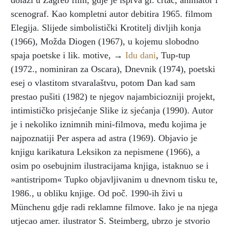
dolazi u Zagreb film, gdje je isprva gl. crtač, animator i
scenograf. Kao kompletni autor debitira 1965. filmom
Elegija. Slijede simbolistički Krotitelj divljih konja
(1966), Možda Diogen (1967), u kojemu slobodno
spaja poetske i lik. motive, →
Idu dani
, Tup-tup
(1972., nominiran za Oscara), Dnevnik (1974), poetski
esej o vlastitom stvaralaštvu, potom Dan kad sam
prestao pušiti (1982) te njegov najambiciozniji projekt,
intimističko prisjećanje Slike iz sjećanja (1990). Autor
je i nekoliko iznimnih mini-filmova, među kojima je
najpoznatiji Per aspera ad astra (1969). Objavio je
knjigu karikatura Leksikon za nepismene (1966), a
osim po osebujnim ilustracijama knjiga, istaknuo se i
»antistripom« Tupko objavljivanim u dnevnom tisku te,
1986., u obliku knjige. Od poč. 1990-ih živi u
Münchenu gdje radi reklamne filmove. Iako je na njega
utjecao amer. ilustrator S. Steimberg, ubrzo je stvorio