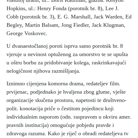
vlastitoj drami, df.: Boris Kaufman, glazba: Kenyon
Hopkins, ul.: Henry Fonda (porotnik br. 8), Lee J.
Cobb (porotnik br. 3), E. G. Marshall, Jack Warden, Ed
Begley, Martin Balsam, Jong Fiedler, Jack Klugman,
George Voskovec.
U dvanaestočlanoj poroti isprva samo porotnik br. 8
vjeruje u nevinost optuženog za umorstvo te se upušta
u oštru borbu za pridobivanje kolega, raskrinkavajući
nelogičnost njihova razmišljanja.
Iznimno cijenjena komorna drama, redateljev film.
prvijenac, podjednako je hvaljena zbog glume, vješte
organizacije skučena prostora, napetosti te društveno-
polit. konotacija priče o čestitom pojedincu koji
individualnim naporom (odn. raspravom u okviru amer.
pravnih institucija) omogućuje pobjedu pravde i
zdravoga razuma. Kako je riječ o obradi redateljeva tv