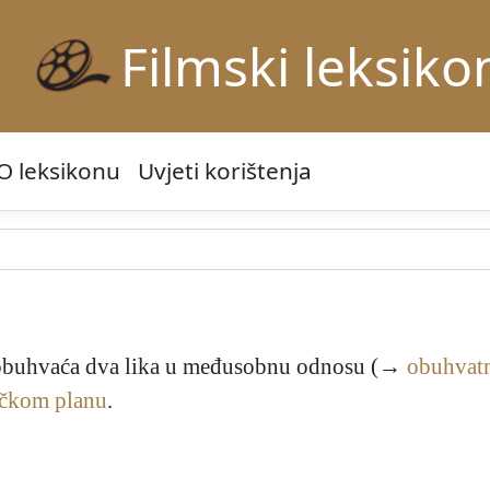
Filmski leksiko
O leksikonu
Uvjeti korištenja
i obuhvaća dva lika u međusobnu odnosu (→
obuhvatn
čkom planu
.