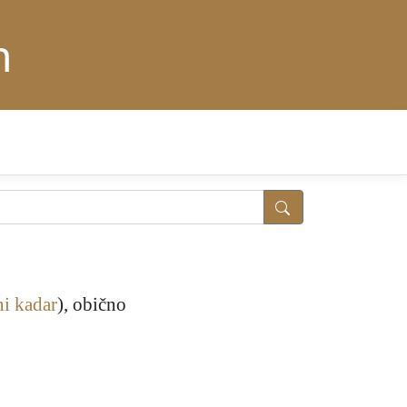
n
i kadar
), obično