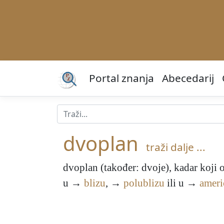
Portal znanja
Abecedarij
dvoplan
traži dalje ...
dvoplan
(također: dvoje), kadar koj
u →
blizu
, →
polublizu
ili u →
ameri