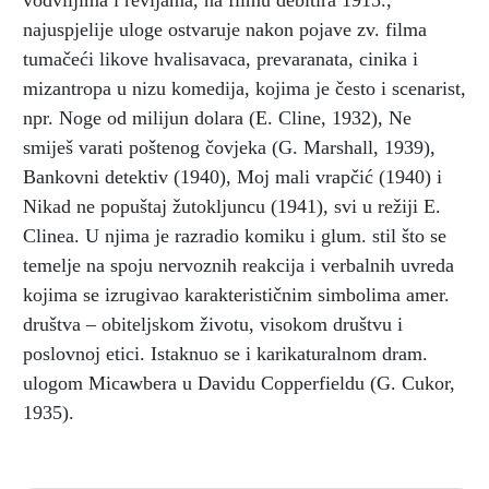
vodviljima i revijama, na filmu debitira 1915.,
najuspjelije uloge ostvaruje nakon pojave zv. filma
tumačeći likove hvalisavaca, prevaranata, cinika i
mizantropa u nizu komedija, kojima je često i scenarist,
npr. Noge od milijun dolara (E. Cline, 1932), Ne
smiješ varati poštenog čovjeka (G. Marshall, 1939),
Bankovni detektiv (1940), Moj mali vrapčić (1940) i
Nikad ne popuštaj žutokljuncu (1941), svi u režiji E.
Clinea. U njima je razradio komiku i glum. stil što se
temelje na spoju nervoznih reakcija i verbalnih uvreda
kojima se izrugivao karakterističnim simbolima amer.
društva – obiteljskom životu, visokom društvu i
poslovnoj etici. Istaknuo se i karikaturalnom dram.
ulogom Micawbera u Davidu Copperfieldu (G. Cukor,
1935).