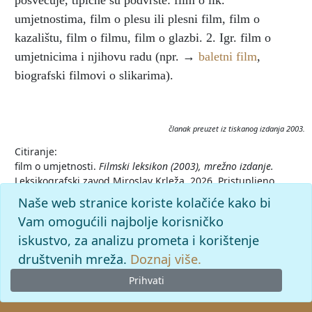
posvećuje, tipične su podvrste: film o lik.
umjetnostima, film o plesu ili plesni film, film o
kazalištu, film o filmu, film o glazbi. 2. Igr. film o
umjetnicima i njihovu radu (npr. →
baletni film
,
biografski filmovi o slikarima).
članak preuzet iz tiskanog izdanja 2003.
Citiranje:
film o umjetnosti.
Filmski leksikon (2003), mrežno izdanje.
Leksikografski zavod Miroslav Krleža, 2026. Pristupljeno
9.8.2026. <https://film.lzmk.hr/clanak/film-o-umjetnosti>.
Naše web stranice koriste kolačiće kako bi
Vam omogućili najbolje korisničko
iskustvo, za analizu prometa i korištenje
društvenih mreža.
Doznaj više.
Prihvati
© 2026
Leksikografski zavod
Miroslav Krleža