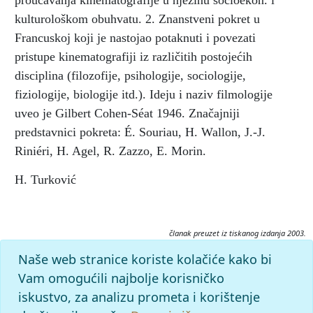
proučavanja kinematografije u njezinu socioekon. i
kulturološkom obuhvatu. 2. Znanstveni pokret u
Francuskoj koji je nastojao potaknuti i povezati
pristupe kinematografiji iz različitih postojećih
disciplina (filozofije, psihologije, sociologije,
fiziologije, biologije itd.). Ideju i naziv filmologije
uveo je Gilbert Cohen-Séat 1946. Značajniji
predstavnici pokreta: É. Souriau, H. Wallon, J.-J.
Riniéri, H. Agel, R. Zazzo, E. Morin.
H. Turković
članak preuzet iz tiskanog izdanja 2003.
Citiranje:
Naše web stranice koriste kolačiće kako bi
filmologija.
Filmski leksikon (2003), mrežno izdanje.
Vam omogućili najbolje korisničko
Leksikografski zavod Miroslav Krleža, 2026. Pristupljeno
iskustvo, za analizu prometa i korištenje
7.8.2026. <https://film.lzmk.hr/clanak/filmologija>.