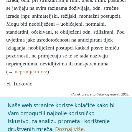
izradi, odn. pri strukturiranju film. djela. Film. postupci
se javljaju na svim razinama doživljaja, odn. stručne
izrade (npr. snimateljski, režijski, montažni postupci).
Mogu biti neobilježeni – uobičajeni, normalni,
standardni, očekivani, te obilježeni odn. stilizirani. Pod
uvjetima jake usredotočenosti na anticipirani tijek
izlaganja, neobilježeni postupci katkad posve izmiču
pozornosti, ne primjećuju se te se tada nazivaju
neprimjetnima, nevidljivima ili transparentnima
(→
neprimjetni rez
).
H. Turković
članak preuzet iz tiskanog izdanja 2003.
Citiranje:
Naše web stranice koriste kolačiće kako bi
filmski postupak.
Filmski leksikon (2003), mrežno izdanje.
Vam omogućili najbolje korisničko
Leksikografski zavod Miroslav Krleža, 2026. Pristupljeno
iskustvo, za analizu prometa i korištenje
7.8.2026. <https://film.lzmk.hr/clanak/filmski-postupak>.
društvenih mreža.
Doznaj više.