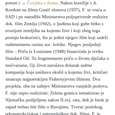
potom i →
Čovjeka s Arana
. Nakon korežije s A.
Kordom na filmu Gonič slonova (1937), F. se vraća u
SAD i po narudžbi Ministarstva poljoprivrede realizira
dok. film Zemlja (1942), o ljudima koji gube bitku s
erozijom zemljišta na kojemu žive i koji zbog toga
postaju beskućnici, što je jedini njegov film koji sadrži
rudimentarnu razinu soc. kritike. Njegov posljednji
film – Priču iz Louisiane (1948) financirala je tvrtka
Standard Oil. Tu fragmentarnu priču o životu dječaka u
močvarama, čiji život narušava dolazak naftne
kompanije koja uništava okoliš u kojemu živi, kritičari
smatraju najpoetskijim Flahertyjevim filmom. Dva
projekta, oba na zahtjev Ministarstva vanjskih poslova,
F. nije uspio realizirati: Zelena granica tematizirao je
Njemačku podijeljenu nakon II.svj. rata, dok je Istok je
zapad trebao biti film o Havajima. Tvorac poetskog,
rekonstrukcijskog i antropološkog dok. filma, F. je