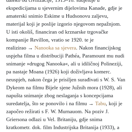
daleko od civilizacije, 1913–16. sudjeluje u
ekspedicijama u sjevernim dijelovima Kanade, gdje je
amaterski snimio Eskime u Hudsonovu zaljevu,
materijal koji je poslije izgorio njegovom nepažnjom.
U isti okoliš, financiran od krznarske trgovačke
kompanije Revillon, vratio se 1920. te je
realizirao →
Nanooka sa sjevera
. Nakon financijskog
uspjeha filma u distribuciji Pathéa, Paramount mu nudi
snimanje »drugog Nanooka«, ali u idiličnoj Polineziji,
pa nastaje Moana (1926) koji doživljava komerc.
neuspjeh, nakon čega je prisiljen surađivati s W. S. Van
Dykeom na filmu Bijele sjene Južnih mora (1928), ali
napušta snimanje zbog neslaganja s koncepcijama
suredatelja, što se ponovilo i na filmu →
Tabu
, koji je
započeo režirati s F. W. Murnauom. Na poziv J.
Griersona odlazi u Vel. Britaniju, gdje snima
kratkometr. dok. film Industrijska Britanija (1933), a