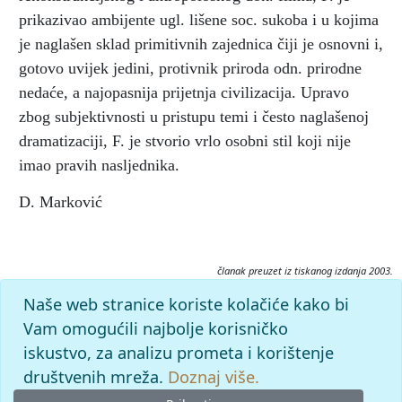
prikazivao ambijente ugl. lišene soc. sukoba i u kojima
je naglašen sklad primitivnih zajednica čiji je osnovni i,
gotovo uvijek jedini, protivnik priroda odn. prirodne
nedaće, a najopasnija prijetnja civilizacija. Upravo
zbog subjektivnosti u pristupu temi i često naglašenoj
dramatizaciji, F. je stvorio vrlo osobni stil koji nije
imao pravih nasljednika.
D. Marković
članak preuzet iz tiskanog izdanja 2003.
Citiranje:
Naše web stranice koriste kolačiće kako bi
Flaherty, Robert J..
Filmski leksikon (2003), mrežno izdanje.
Vam omogućili najbolje korisničko
Leksikografski zavod Miroslav Krleža, 2026. Pristupljeno
iskustvo, za analizu prometa i korištenje
8.8.2026. <https://film.lzmk.hr/clanak/flaherty-robert-j>.
društvenih mreža.
Doznaj više.