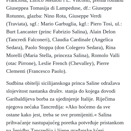
Franciosa, Enrico Medioli i L. Visconti, prema romanu
Giuseppea Tomasija di Lampeduse, df.: Giuseppe
Rotunno, glazba: Nino Rota, Giuseppe Verdi
(Traviata), sgf.: Mario Garbuglia, kgf.: Piero Tosi, ul.:
Burt Lancaster (princ Fabrizio Salina), Alain Delon
(Tancredi Falconeri), Claudia Cardinale (Angelica
Sedara), Paolo Stoppa (don Colegero Sedara), Rina
Morelli (Maria Stella, princeza Salina), Romolo Valli
(otac Pirrone), Leslie French (Chevalley), Pierre
Clementi (Francesco Paolo).
Sudbina obitelji sicilijanskoga princa Saline odražava
slojevitost nastanka društv. stanja do kojega dovodi
Garibaldijeva borba za ujedinjenje Italije. Riječima
njegova nećaka Tancredija: »Ako hoćemo da sve
ostane kako jest, treba se sve promijeniti.« Salina
prihvaćanje nastupajućeg poretka potvrđuje pristankom
na ženidbu Tancredija i lijepe građanske kćeri