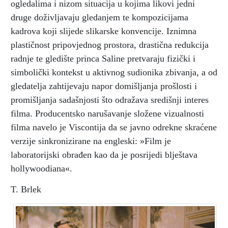
ogledalima i nizom situacija u kojima likovi jedni
druge doživljavaju gledanjem te kompozicijama
kadrova koji slijede slikarske konvencije. Iznimna
plastičnost pripovjednog prostora, drastična redukcija
radnje te gledište princa Saline pretvaraju fizički i
simbolički kontekst u aktivnog sudionika zbivanja, a od
gledatelja zahtijevaju napor domišljanja prošlosti i
promišljanja sadašnjosti što odražava središnji interes
filma. Producentsko narušavanje složene vizualnosti
filma navelo je Viscontija da se javno odrekne skraćene
verzije sinkronizirane na engleski: »Film je
laboratorijski obrađen kao da je posrijedi blještava
hollywoodiana«.
T. Brlek