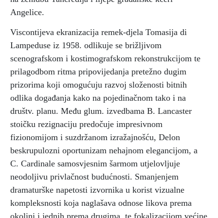
Angelice.
Viscontijeva ekranizacija remek-djela Tomasija di
Lampeduse iz 1958. odlikuje se brižljivom
scenografskom i kostimografskom rekonstrukcijom te
prilagodbom ritma pripovijedanja pretežno dugim
prizorima koji omogućuju razvoj složenosti bitnih
odlika događanja kako na pojedinačnom tako i na
društv. planu. Među glum. izvedbama B. Lancaster
stoičku rezignaciju predočuje impresivnom
fizionomijom i suzdržanom izražajnošću, Delon
beskrupulozni oportunizam nehajnom elegancijom, a
C. Cardinale samosvjesnim šarmom utjelovljuje
neodoljivu privlačnost budućnosti. Smanjenjem
dramaturške napetosti izvornika u korist vizualne
kompleksnosti koja naglašava odnose likova prema
okolini i jednih prema drugima, te fokalizacijom većine