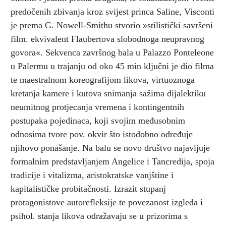
predočenih zbivanja kroz svijest princa Saline, Visconti
je prema G. Nowell-Smithu stvorio »stilistički savršeni
film. ekvivalent Flaubertova slobodnoga neupravnog
govora«. Sekvenca završnog bala u Palazzo Ponteleone
u Palermu u trajanju od oko 45 min ključni je dio filma
te maestralnom koreografijom likova, virtuoznoga
kretanja kamere i kutova snimanja sažima dijalektiku
neumitnog protjecanja vremena i kontingentnih
postupaka pojedinaca, koji svojim međusobnim
odnosima tvore pov. okvir što istodobno određuje
njihovo ponašanje. Na balu se novo društvo najavljuje
formalnim predstavljanjem Angelice i Tancredija, spoja
tradicije i vitalizma, aristokratske vanjštine i
kapitalističke probitačnosti. Izrazit stupanj
protagonistove autorefleksije te povezanost izgleda i
psihol. stanja likova odražavaju se u prizorima s