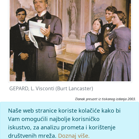
GEPARD, L. Visconti (Burt Lancaster)
članak preuzet iz tiskanog izdanja 2003.
Citiranje:
Naše web stranice koriste kolačiće kako bi
Gepard.
Filmski leksikon (2003), mrežno izdanje.
Vam omogućili najbolje korisničko
Leksikografski zavod Miroslav Krleža, 2026. Pristupljeno
iskustvo, za analizu prometa i korištenje
7.8.2026. <https://film.lzmk.hr/clanak/gepard>.
društvenih mreža.
Doznaj više.