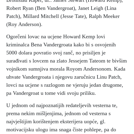
Bronislau Kaper, ul.: James Stewart (Howard Kemp),
Robert Ryan (Ben Vandergroat), Janet Leigh (Lina
Patch), Millard Mitchell (Jesse Tate), Ralph Meeker
(Roy Anderson).
Ogorčeni lovac na ucjene Howard Kemp lovi
kriminalca Bena Vandergroata kako bi s osvojenih
5000 dolara povratio svoj ranč, no prisiljen je
surađivati s lovcem na zlato Jessejem Tateom te bivšim
vojnikom sumnjiva morala Royom Andersonom. Kada
uhvate Vandergroata i njegovu zaručnicu Linu Patch,
lovci na ucjene s razlogom ne vjeruju jedan drugome,
pa Vandergroat u tome vidi svoju priliku.
U jednom od najpoznatijih redateljevih vesterna te,
prema nekim mišljenjima, jednom od vesterna s
najvještijim korištenjem eksterijera uopće, gl.
motivacijsku ulogu ima snaga čiste pohlepe, pa do