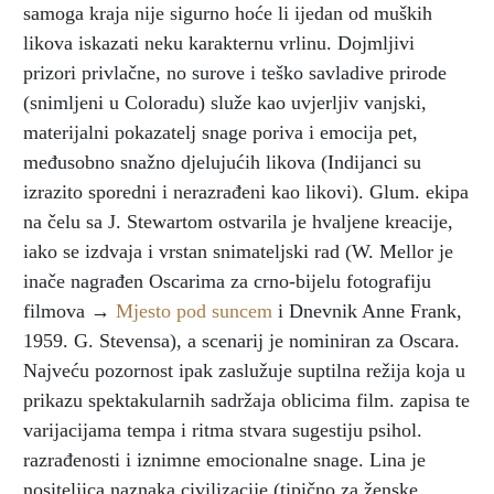
samoga kraja nije sigurno hoće li ijedan od muških
likova iskazati neku karakternu vrlinu. Dojmljivi
prizori privlačne, no surove i teško savladive prirode
(snimljeni u Coloradu) služe kao uvjerljiv vanjski,
materijalni pokazatelj snage poriva i emocija pet,
međusobno snažno djelujućih likova (Indijanci su
izrazito sporedni i nerazrađeni kao likovi). Glum. ekipa
na čelu sa J. Stewartom ostvarila je hvaljene kreacije,
iako se izdvaja i vrstan snimateljski rad (W. Mellor je
inače nagrađen Oscarima za crno-bijelu fotografiju
filmova →
Mjesto pod suncem
i Dnevnik Anne Frank,
1959. G. Stevensa), a scenarij je nominiran za Oscara.
Najveću pozornost ipak zaslužuje suptilna režija koja u
prikazu spektakularnih sadržaja oblicima film. zapisa te
varijacijama tempa i ritma stvara sugestiju psihol.
razrađenosti i iznimne emocionalne snage. Lina je
nositeljica naznaka civilizacije (tipično za ženske