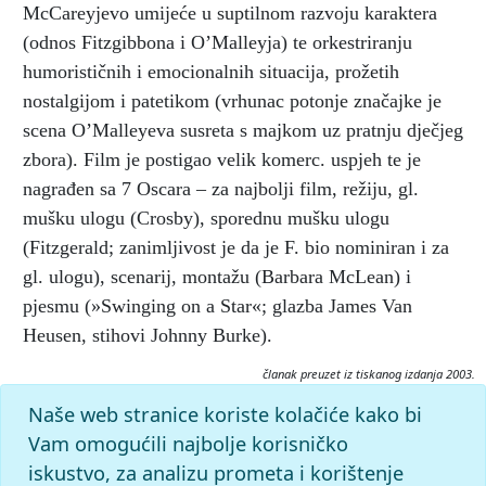
McCareyjevo umijeće u suptilnom razvoju karaktera
(odnos Fitzgibbona i O’Malleyja) te orkestriranju
humorističnih i emocionalnih situacija, prožetih
nostalgijom i patetikom (vrhunac potonje značajke je
scena O’Malleyeva susreta s majkom uz pratnju dječjeg
zbora). Film je postigao velik komerc. uspjeh te je
nagrađen sa 7 Oscara – za najbolji film, režiju, gl.
mušku ulogu (Crosby), sporednu mušku ulogu
(Fitzgerald; zanimljivost je da je F. bio nominiran i za
gl. ulogu), scenarij, montažu (Barbara McLean) i
pjesmu (»Swinging on a Star«; glazba James Van
Heusen, stihovi Johnny Burke).
članak preuzet iz tiskanog izdanja 2003.
Citiranje:
Naše web stranice koriste kolačiće kako bi
Idući svojim putem.
Filmski leksikon (2003), mrežno izdanje.
Vam omogućili najbolje korisničko
Leksikografski zavod Miroslav Krleža, 2026. Pristupljeno
iskustvo, za analizu prometa i korištenje
7.8.2026. <https://film.lzmk.hr/clanak/iduci-svojim-putem>.