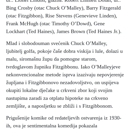
df.: Lionel Lindon, glazba: Robert Emmett Dolan, ul.:
Bing Crosby (otac Chuck O’Malley), Barry Fitzgerald
(otac Fitzgibbon), Rise Stevens (Genevieve Linden),
Frank McHugh (otac Timothy O’Dowd), Gene
Lockhart (Ted Haines), James Brown (Ted Haines Jr.).
Mlad i slobodouman svećenik Chuck O’Malley,
ljubitelj golfa, pokoje čaše dobra viskija i lule, dolazi u
malu, siromašnu župu da pomogne starom,
tvrdoglavom župniku Fitzgibbonu. Iako O’Malleyjeve
nekonvencionalne metode isprva izazivaju nepovjerenje
župljana i Fitzgibbonovo nezadovoljstvo, on uspijeva
okupiti lokalne dječake u crkveni zbor koji svojim
nastupima zaradi za otplatu hipoteke na crkveno
zemljište, a naposljetku se zbliži i s Fitzgibbonom.
Prigušenije komike od redateljevih ostvarenja iz 1930-
ih, ova je sentimentalna komedija pokazala