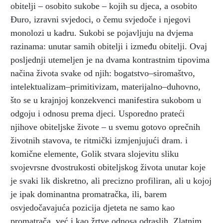
obitelji – osobito sukobe – kojih su djeca, a osobito
Đuro, izravni svjedoci, o čemu svjedoče i njegovi
monolozi u kadru. Sukobi se pojavljuju na dvjema
razinama: unutar samih obitelji i između obitelji. Ovaj
posljednji utemeljen je na dvama kontrastnim tipovima
načina života svake od njih: bogatstvo–siromaštvo,
intelektualizam–primitivizam, materijalno–duhovno,
što se u krajnjoj konzekvenci manifestira sukobom u
odgoju i odnosu prema djeci. Usporedno prateći
njihove obiteljske živote – u svemu gotovo oprečnih
životnih stavova, te ritmički izmjenjujući dram. i
komične elemente, Golik stvara slojevitu sliku
svojevrsne dvostrukosti obiteljskog života unutar koje
je svaki lik diskretno, ali precizno profiliran, ali u kojoj
je ipak dominantna promatračka, ili, barem
osvjedočavajuća pozicija djeteta ne samo kao
promatrača, već i kao žrtve odnosa odraslih. Zlatnim