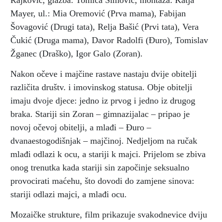
Rajković, glazba: Tomica Simović, montaža: Katja
Mayer, ul.: Mia Oremović (Prva mama), Fabijan
Šovagović (Drugi tata), Relja Bašić (Prvi tata), Vera
Čukić (Druga mama), Davor Radolfi (Đuro), Tomislav
Žganec (Draško), Igor Galo (Zoran).
Nakon očeve i majčine rastave nastaju dvije obitelji
različita društv. i imovinskog statusa. Obje obitelji
imaju dvoje djece: jedno iz prvog i jedno iz drugog
braka. Stariji sin Zoran – gimnazijalac – pripao je
novoj očevoj obitelji, a mlađi – Đuro –
dvanaestogodišnjak – majčinoj. Nedjeljom na ručak
mlađi odlazi k ocu, a stariji k majci. Prijelom se zbiva
onog trenutka kada stariji sin započinje seksualno
provocirati maćehu, što dovodi do zamjene sinova:
stariji odlazi majci, a mlađi ocu.
Mozaičke strukture, film prikazuje svakodnevice dviju