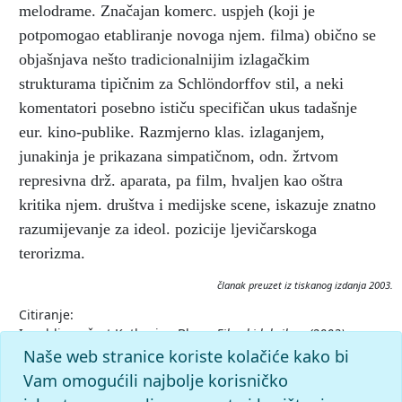
melodrame. Značajan komerc. uspjeh (koji je
potpomogao etabliranje novoga njem. filma) obično se
objašnjava nešto tradicionalnijim izlagačkim
strukturama tipičnim za Schlöndorffov stil, a neki
komentatori posebno ističu specifičan ukus tadašnje
eur. kino-publike. Razmjerno klas. izlaganjem,
junakinja je prikazana simpatičnom, odn. žrtvom
represivna drž. aparata, pa film, hvaljen kao oštra
kritika njem. društva i medijske scene, iskazuje znatno
razumijevanje za ideol. pozicije ljevičarskoga
terorizma.
članak preuzet iz tiskanog izdanja 2003.
Citiranje:
Izgubljena čast Katharine Blum.
Filmski leksikon (2003),
mrežno izdanje.
Leksikografski zavod Miroslav Krleža, 2026.
Naše web stranice koriste kolačiće kako bi
Pristupljeno 7.8.2026.
Vam omogućili najbolje korisničko
<https://film.lzmk.hr/clanak/izgubljena-cast-katharine-