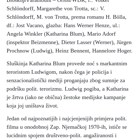
Bioskop/Paramount – Orion/WDR, r.: Volker
Schlöndorff, Margarethe von Trotta, sc.: V.
Schlöndorff, M. von Trotta, prema romanu H. Bölla,
df.: Jost Vacano, glazba: Hans Werner Henze, ul.:
Angela Winkler (Katharina Blum), Mario Adorf
(inspektor Beizmenne), Dieter Lasser (Werner), Jürgen
Prochnow (Ludwig), Heinz Bennent, Hannelore Hoger.
Sluškinja Katharina Blum provede noć s markantnim
teroristom Ludwigom, nakon čega je policija i
senzacionalistički mediji proganjaju zbog sumnje za
podršku polit. terorizmu. Ludwig pogiba, a Katharina
je žrtva (iako ne obična) žestoke medijske kampanje
koja joj uništava život.
Jedan od najpoznatijih i najcjenjenijih primjera polit.
filma u onodobnoj Zap. Njemačkoj 1970-ih, ističe se
lucidnim spojem društveno-polit. angažiranosti i