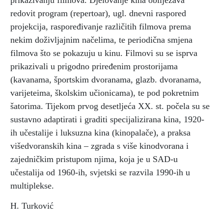
prikazivanju filmova. Djelovanje kina obilježava
redovit program (repertoar), ugl. dnevni raspored
projekcija, raspoređivanje različitih filmova prema
nekim doživljajnim načelima, te periodična smjena
filmova što se pokazuju u kinu. Filmovi su se isprva
prikazivali u prigodno priređenim prostorijama
(kavanama, športskim dvoranama, glazb. dvoranama,
varijeteima, školskim učionicama), te pod pokretnim
šatorima. Tijekom prvog desetljeća XX. st. počela su se
sustavno adaptirati i graditi specijalizirana kina, 1920-
ih učestalije i luksuzna kina (kinopalače), a praksa
višedvoranskih kina – zgrada s više kinodvorana i
zajedničkim pristupom njima, koja je u SAD-u
učestalija od 1960-ih, svjetski se razvila 1990-ih u
multiplekse.
H. Turković