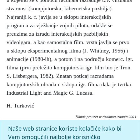
u kojemu se s pomoću računala razrađuje tzv. virtualna
stvarnost (kompjutorska, kibernetska pazbilja).
Najraniji k. f. javlja se u sklopu interakcijskih
programa za vježbanje vojnih pilota, odakle se
preuzima za izradu interakcijskih pazbiljskih
videoigara, a kao samostalna film. vrsta javlja se prvo
u sklopu eksperimentalnog filma (J. Whitney, 1956) i
animacije (1980-ih), a potom i na području komerc. igr.
filma (prvi pretežito kompjutorski igr. film bio je Tron
S. Lisbergera, 1982). Znatan poticaj razradama
kompjutorskih obrada u sklopu igr. filma dala je tvrtka
Industrial Light and Magic G. Lucasa.
H. Turković
članak preuzet iz tiskanog izdanja 2003.
Citiranje:
Naše web stranice koriste kolačiće kako bi
kompjutorski film.
Filmski leksikon (2003), mrežno izdanje.
Vam omogućili najbolje korisničko