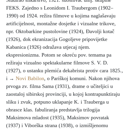
Studirao slikarstvo, 1921. suosnivač umj. skupine
FEKS. Zajedno s Leonidom I. Traubergom (1902–
1990) od 1924. režira filmove u kojima naglašavaju
artificijelnost, montažne dosjetke i vizualne trikove,
npr. Oktobarkine pustolovine (1924), Đavolji kotač
(1926), dok ekranizacija Gogoljeve pripovijetke
Kabanica (1926) odražava utjecaj njem.
ekspresionizma. Potom se okreću pov. temama pa
režiraju vizualno spektakularne filmove S. V. D.
(1927), o ustanku plemića dekabrista protiv cara 1825.,
i →
Novi Babilon
, o Pariškoj komuni. Nakon njihova
prvoga zv. filma Sama (1931), drame o učiteljici u
zaostaloj sibirskoj provinciji, u kojoj kontrapunktiraju
sliku i zvuk, potpuno uklapanje K. i Trauberga u
obrasce klas. fabuliranja predstavlja trilogija
Maksimova mladost (1935), Maksimov povratak
(1937) i Viborška strana (1938), o izmišljenomu