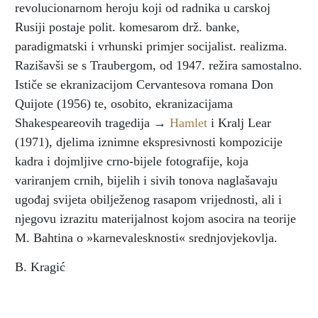
revolucionarnom heroju koji od radnika u carskoj
Rusiji postaje polit. komesarom drž. banke,
paradigmatski i vrhunski primjer socijalist. realizma.
Razišavši se s Traubergom, od 1947. režira samostalno.
Ističe se ekranizacijom Cervantesova romana Don
Quijote (1956) te, osobito, ekranizacijama
Shakespeareovih tragedija →
Hamlet
i Kralj Lear
(1971), djelima iznimne ekspresivnosti kompozicije
kadra i dojmljive crno-bijele fotografije, koja
variranjem crnih, bijelih i sivih tonova naglašavaju
ugođaj svijeta obilježenog rasapom vrijednosti, ali i
njegovu izrazitu materijalnost kojom asocira na teorije
M. Bahtina o »karnevalesknosti« srednjovjekovlja.
B. Kragić