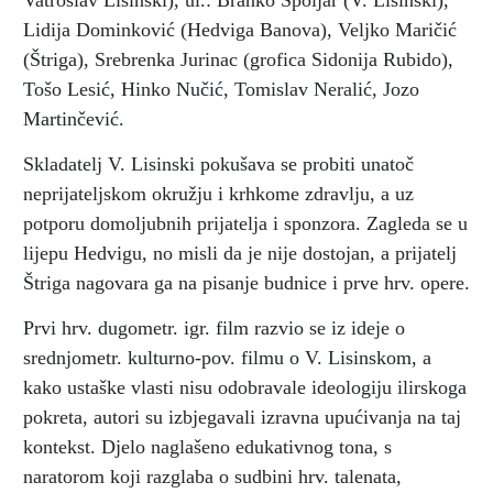
Vatroslav Lisinski), ul.: Branko Špoljar (V. Lisinski),
Lidija Dominković (Hedviga Banova), Veljko Maričić
(Štriga), Srebrenka Jurinac (grofica Sidonija Rubido),
Tošo Lesić, Hinko Nučić, Tomislav Neralić, Jozo
Martinčević.
Skladatelj V. Lisinski pokušava se probiti unatoč
neprijateljskom okružju i krhkome zdravlju, a uz
potporu domoljubnih prijatelja i sponzora. Zagleda se u
lijepu Hedvigu, no misli da je nije dostojan, a prijatelj
Štriga nagovara ga na pisanje budnice i prve hrv. opere.
Prvi hrv. dugometr. igr. film razvio se iz ideje o
srednjometr. kulturno-pov. filmu o V. Lisinskom, a
kako ustaške vlasti nisu odobravale ideologiju ilirskoga
pokreta, autori su izbjegavali izravna upućivanja na taj
kontekst. Djelo naglašeno edukativnog tona, s
naratorom koji razglaba o sudbini hrv. talenata,