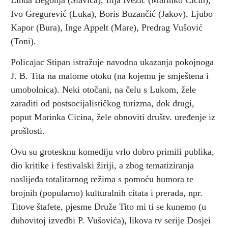
Linda Begonja (Slavica), Ilija Ivezić (Marinko Cicin),
Ivo Gregurević (Luka), Boris Buzančić (Jakov), Ljubo
Kapor (Bura), Inge Appelt (Mare), Predrag Vušović
(Toni).
Policajac Stipan istražuje navodna ukazanja pokojnoga
J. B. Tita na malome otoku (na kojemu je smještena i
umobolnica). Neki otočani, na čelu s Lukom, žele
zaraditi od postsocijalističkog turizma, dok drugi,
poput Marinka Cicina, žele obnoviti društv. uređenje iz
prošlosti.
Ovu su grotesknu komediju vrlo dobro primili publika,
dio kritike i festivalski žiriji, a zbog tematiziranja
naslijeđa totalitarnog režima s pomoću humora te
brojnih (popularno) kulturalnih citata i prerada, npr.
Titove štafete, pjesme Druže Tito mi ti se kunemo (u
duhovitoj izvedbi P. Vušovića), likova tv serije Dosjei