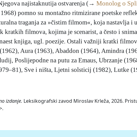
. Njegova najistaknutija ostvarenja (→
Monolog o Spl
, 1968) pomno su montažno ritmizirane poetske reflek
uralna traganja za »čistim filmom«, koja nastavlja i
k kratkih filmova, kojima je scenarist, a često i snim
naest knjiga, ugl. poezije. Ostali važniji kratki filmo
 (1962), Aura (1963), Abaddon (1964), Amindra (1965
tludij, Poslijepodne na putu za Emaus, Ubrzanje (19
979–81), Sve i ništa, Ljetni solsticij (1982), Lutke 
no izdanje.
Leksikografski zavod Miroslav Krleža, 2026. Prist
>.