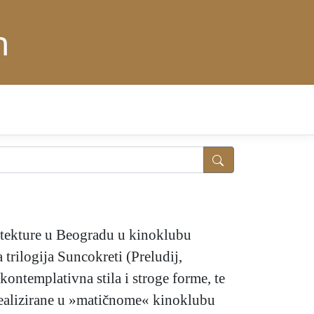
n
arhitekture u Beogradu u kinoklubu
trilogija Suncokreti (Preludij,
ontemplativna stila i stroge forme, te
ealizirane u »matičnome« kinoklubu