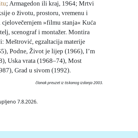
itu
; Armagedon ili kraj, 1964; Mrtvi
sije o životu, prostoru, vremenu i
 u cjelovečernjem »filmu stanja« Kuća
atelj, scenograf i montažer. Montira
vi: Meštrović, egzaltacija materije
), Podne, Život je lijep (1966), I’m
68), Uska vrata (1968–74), Most
(1987), Grad u sivom (1992).
članak preuzet iz tiskanog izdanja 2003.
upljeno 7.8.2026.