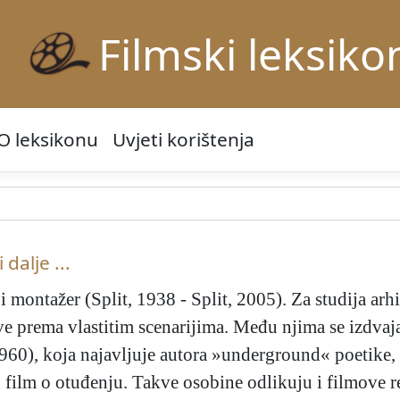
Filmski leksiko
O leksikonu
Uvjeti korištenja
 dalje ...
st i montažer (Split, 1938 - Split, 2005). Za studija 
e prema vlastitim scenarijima. Među njima se izdvaja 
960), koja najavljuje autora »underground« poetike, k
ilm o otuđenju. Takve osobine odlikuju i filmove r