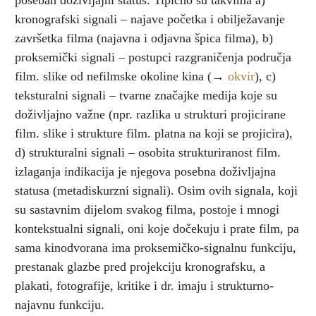
poseban doživljajni status. Tipično su takvima a)
kronografski signali – najave početka i obilježavanje
završetka filma (najavna i odjavna špica filma), b)
proksemički signali – postupci razgraničenja područja
film. slike od nefilmske okoline kina (→
okvir
), c)
teksturalni signali – tvarne značajke medija koje su
doživljajno važne (npr. razlika u strukturi projicirane
film. slike i strukture film. platna na koji se projicira),
d) strukturalni signali – osobita strukturiranost film.
izlaganja indikacija je njegova posebna doživljajna
statusa (metadiskurzni signali). Osim ovih signala, koji
su sastavnim dijelom svakog filma, postoje i mnogi
kontekstualni signali, oni koje dočekuju i prate film, pa
sama kinodvorana ima proksemičko-signalnu funkciju,
prestanak glazbe pred projekciju kronografsku, a
plakati, fotografije, kritike i dr. imaju i strukturno-
najavnu funkciju.