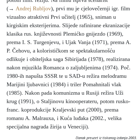
potom film. režiju. Na filmu isprva scenarist
(→
Andrej Rubljov
), prvi mu je cjelovečernji igr. film
vizualno atraktivni Prvi učitelj (1965), sniman u
kirgiskim eksterijerima. Slijede rafinirane ekranizacije
klasika rus. književnosti Plemićko gnijezdo (1969),
prema I. S. Turgenjevu, i Ujak Vanja (1971), prema A.
P. Čehovu, a kolorističkom se spektakularnošću
odlikuje i obiteljska saga Sibirijada (1978), realizirana
nakon mjuzikla Romanca o zaljubljenima (1974). Poč.
1980-ih napušta SSSR te u SAD-u režira melodramu
Marijini ljubavnici (1984) i triler Pomahnitali vlak
(1985). Nakon pada komunizma u Rusiji režira Uži
krug (1991), o Staljinovu kinooperateru, potom rusko-
franc. koprodukcije Kraljevski put (2000), prema
romanu A. Malrauxa, i Kuća luđaka (2002., velika
specijalna nagrada žirija u Veneciji).
članak preuzet iz tiskanog izdanja 2003.