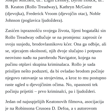
Joseph Mitchell, df.: Elgin Lessley, Byron Houck, ul.:
B. Keaton (Rollo Treadway), Kathryn McGuire
(djevojka), Frederick Vroom (djevojčin otac), Noble
Johnson (poglavica ljudoždera).
Zasićen ispraznošću svojega života, lijeni bogataški sin
Rollo Treadway odlučuje se na promjenu: zaprosit će
svoju susjedu, brodovlasnikovu kćer. Ona ga odbije, ali
se, stjecajem okolnosti, njih dvoje slučajno i potpuno
neovisno nađu na parobrodu Navigator, kojega na
pučinu otplavi skupina kriminalaca. Rollo je sada
prisiljen nešto poduzeti, da bi ovladao brodom počinje
njegovo ratovanje sa strojevima, a kroz to mu postupno
raste ugled u djevojčinim očima. No, opasnosti tek
počinju prijetiti – prvo kriminalci, pa i ljudožderi.
Jedan od najuspjelijih Keatonovih filmova, asocijacija
je na Robinsona Crusoea D. Defoa, a s autorovom