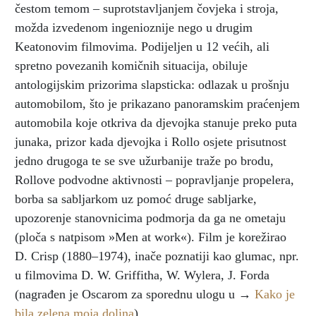
čestom temom – suprotstavljanjem čovjeka i stroja,
možda izvedenom ingenioznije nego u drugim
Keatonovim filmovima. Podijeljen u 12 većih, ali
spretno povezanih komičnih situacija, obiluje
antologijskim prizorima slapsticka: odlazak u prošnju
automobilom, što je prikazano panoramskim praćenjem
automobila koje otkriva da djevojka stanuje preko puta
junaka, prizor kada djevojka i Rollo osjete prisutnost
jedno drugoga te se sve užurbanije traže po brodu,
Rollove podvodne aktivnosti – popravljanje propelera,
borba sa sabljarkom uz pomoć druge sabljarke,
upozorenje stanovnicima podmorja da ga ne ometaju
(ploča s natpisom »Men at work«). Film je korežirao
D. Crisp (1880–1974), inače poznatiji kao glumac, npr.
u filmovima D. W. Griffitha, W. Wylera, J. Forda
(nagrađen je Oscarom za sporednu ulogu u →
Kako je
bila zelena moja dolina
).