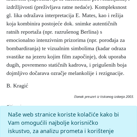
izdržljivosti (preživljava ratne nedaće). Kompleksnost
gl. lika odražava interpretacija E. Mates, kao i režija
koja kombinira postojeće dok. snimke autentičnih
ratnih reportaža (npr. razrušenog Berlina) s
emocionalno intenzivnim prizorima (npr. porođaja za
bombardiranja) te vizualnim simbolima (kadar odraza
svastike na jezeru kojim film započinje), dok uporaba
dugih, povremeno statičnih kadrova, i prigušenih boja
dojmljivo dočarava ozračje melankolije i rezignacije.
B. Kragić
članak preuzet iz tiskanog izdanja 2003.
Citiranje:
Njemačka, blijeda mati.
Filmski leksikon (2003), mrežno
Naše web stranice koriste kolačiće kako bi
izdanje.
Leksikografski zavod Miroslav Krleža, 2026.
Vam omogućili najbolje korisničko
Pristupljeno 8.8.2026.
iskustvo, za analizu prometa i korištenje
<https://film.lzmk.hr/clanak/njemacka-blijeda-mati>.