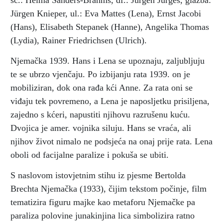
sc.: Helma Sanders-Brahms, df.: Jürgen Jürges, glazba:
Jürgen Knieper, ul.: Eva Mattes (Lena), Ernst Jacobi
(Hans), Elisabeth Stepanek (Hanne), Angelika Thomas
(Lydia), Rainer Friedrichsen (Ulrich).
Njemačka 1939. Hans i Lena se upoznaju, zaljubljuju
te se ubrzo vjenčaju. Po izbijanju rata 1939. on je
mobiliziran, dok ona rađa kći Anne. Za rata oni se
viđaju tek povremeno, a Lena je naposljetku prisiljena,
zajedno s kćeri, napustiti njihovu razrušenu kuću.
Dvojica je amer. vojnika siluju. Hans se vraća, ali
njihov život nimalo ne podsjeća na onaj prije rata. Lena
oboli od facijalne paralize i pokuša se ubiti.
S naslovom istovjetnim stihu iz pjesme Bertolda
Brechta Njemačka (1933), čijim tekstom počinje, film
tematizira figuru majke kao metaforu Njemačke pa
paraliza polovine junakinjina lica simbolizira ratno