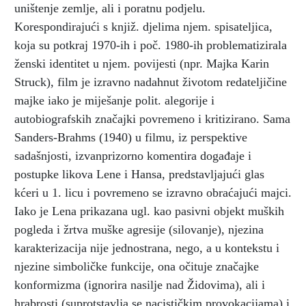
uništenje zemlje, ali i poratnu podjelu.
Korespondirajući s knjiž. djelima njem. spisateljica,
koja su potkraj 1970-ih i poč. 1980-ih problematizirala
ženski identitet u njem. povijesti (npr. Majka Karin
Struck), film je izravno nadahnut životom redateljičine
majke iako je miješanje polit. alegorije i
autobiografskih značajki povremeno i kritizirano. Sama
Sanders-Brahms (1940) u filmu, iz perspektive
sadašnjosti, izvanprizorno komentira događaje i
postupke likova Lene i Hansa, predstavljajući glas
kćeri u 1. licu i povremeno se izravno obraćajući majci.
Iako je Lena prikazana ugl. kao pasivni objekt muških
pogleda i žrtva muške agresije (silovanje), njezina
karakterizacija nije jednostrana, nego, a u kontekstu i
njezine simboličke funkcije, ona očituje značajke
konformizma (ignorira nasilje nad Židovima), ali i
hrabrosti (suprotstavlja se nacističkim provokacijama) i