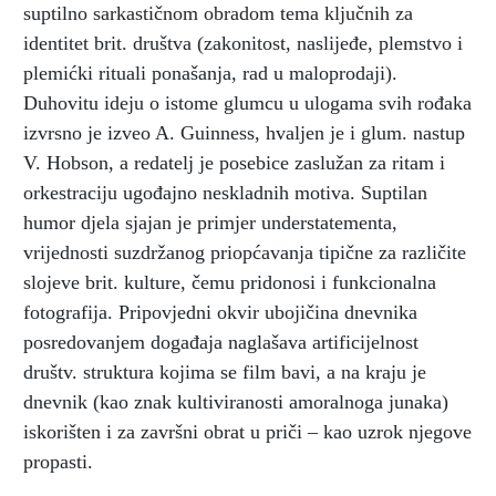
suptilno sarkastičnom obradom tema ključnih za
identitet brit. društva (zakonitost, naslijeđe, plemstvo i
plemićki rituali ponašanja, rad u maloprodaji).
Duhovitu ideju o istome glumcu u ulogama svih rođaka
izvrsno je izveo A. Guinness, hvaljen je i glum. nastup
V. Hobson, a redatelj je posebice zaslužan za ritam i
orkestraciju ugođajno neskladnih motiva. Suptilan
humor djela sjajan je primjer understatementa,
vrijednosti suzdržanog priopćavanja tipične za različite
slojeve brit. kulture, čemu pridonosi i funkcionalna
fotografija. Pripovjedni okvir ubojičina dnevnika
posredovanjem događaja naglašava artificijelnost
društv. struktura kojima se film bavi, a na kraju je
dnevnik (kao znak kultiviranosti amoralnoga junaka)
iskorišten i za završni obrat u priči – kao uzrok njegove
propasti.