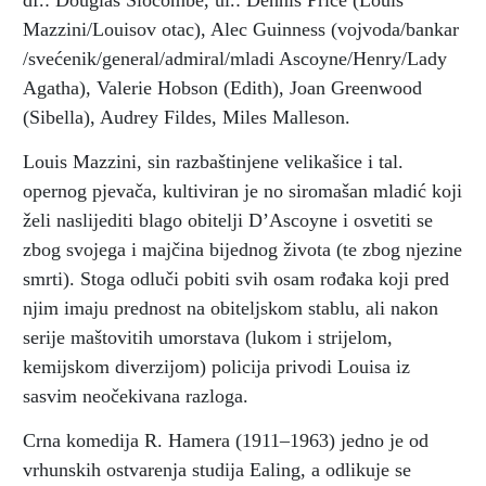
df.: Douglas Slocombe, ul.: Dennis Price (Louis
Mazzini/Louisov otac), Alec Guinness (vojvoda/bankar
/svećenik/general/admiral/mladi Ascoyne/Henry/Lady
Agatha), Valerie Hobson (Edith), Joan Greenwood
(Sibella), Audrey Fildes, Miles Malleson.
Louis Mazzini, sin razbaštinjene velikašice i tal.
opernog pjevača, kultiviran je no siromašan mladić koji
želi naslijediti blago obitelji D’Ascoyne i osvetiti se
zbog svojega i majčina bijednog života (te zbog njezine
smrti). Stoga odluči pobiti svih osam rođaka koji pred
njim imaju prednost na obiteljskom stablu, ali nakon
serije maštovitih umorstava (lukom i strijelom,
kemijskom diverzijom) policija privodi Louisa iz
sasvim neočekivana razloga.
Crna komedija R. Hamera (1911–1963) jedno je od
vrhunskih ostvarenja studija Ealing, a odlikuje se