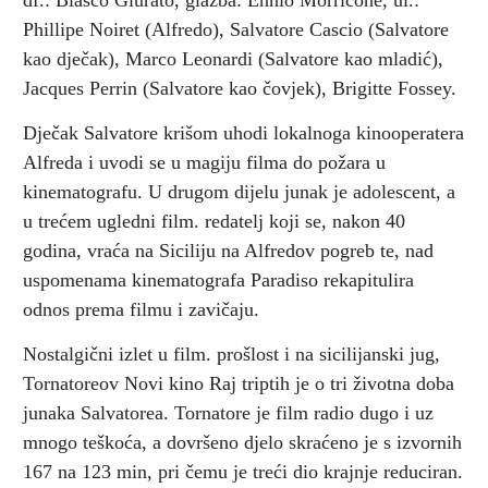
df.: Blasco Giurato, glazba: Ennio Morricone, ul.:
Phillipe Noiret (Alfredo), Salvatore Cascio (Salvatore
kao dječak), Marco Leonardi (Salvatore kao mladić),
Jacques Perrin (Salvatore kao čovjek), Brigitte Fossey.
Dječak Salvatore krišom uhodi lokalnoga kinooperatera
Alfreda i uvodi se u magiju filma do požara u
kinematografu. U drugom dijelu junak je adolescent, a
u trećem ugledni film. redatelj koji se, nakon 40
godina, vraća na Siciliju na Alfredov pogreb te, nad
uspomenama kinematografa Paradiso rekapitulira
odnos prema filmu i zavičaju.
Nostalgični izlet u film. prošlost i na sicilijanski jug,
Tornatoreov Novi kino Raj triptih je o tri životna doba
junaka Salvatorea. Tornatore je film radio dugo i uz
mnogo teškoća, a dovršeno djelo skraćeno je s izvornih
167 na 123 min, pri čemu je treći dio krajnje reduciran.