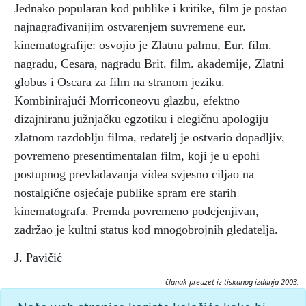
Jednako popularan kod publike i kritike, film je postao
najnagrađivanijim ostvarenjem suvremene eur.
kinematografije: osvojio je Zlatnu palmu, Eur. film.
nagradu, Cesara, nagradu Brit. film. akademije, Zlatni
globus i Oscara za film na stranom jeziku.
Kombinirajući Morriconeovu glazbu, efektno
dizajniranu južnjačku egzotiku i elegičnu apologiju
zlatnom razdoblju filma, redatelj je ostvario dopadljiv,
povremeno presentimentalan film, koji je u epohi
postupnog prevladavanja videa svjesno ciljao na
nostalgične osjećaje publike spram ere starih
kinematografa. Premda povremeno podcjenjivan,
zadržao je kultni status kod mnogobrojnih gledatelja.
J. Pavičić
članak preuzet iz tiskanog izdanja 2003.
Citiranje: