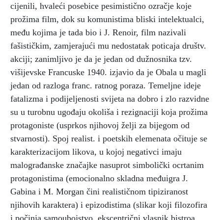
cijenili, hvaleći posebice pesimistično ozračje koje
prožima film, dok su komunistima bliski intelektualci,
među kojima je tada bio i J. Renoir, film nazivali
fašističkim, zamjerajući mu nedostatak poticaja društv.
akciji; zanimljivo je da je jedan od dužnosnika tzv.
višijevske Francuske 1940. izjavio da je Obala u magli
jedan od razloga franc. ratnog poraza. Temeljne ideje
fatalizma i podijeljenosti svijeta na dobro i zlo razvidne
su u turobnu ugođaju okoliša i rezignaciji koja prožima
protagoniste (usprkos njihovoj želji za bijegom od
stvarnosti). Spoj realist. i poetskih elemenata očituje se
karakterizacijom likova, u kojoj negativci imaju
malograđanske značajke nasuprot simbolički ocrtanim
protagonistima (emocionalno skladna međuigra J.
Gabina i M. Morgan čini realističnom tipiziranost
njihovih karaktera) i epizodistima (slikar koji filozofira
i počinja samoubojstvo, ekscentrični vlasnik bistroa,