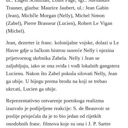
df.: Eugen Schüfftan, Louis Page, sgf.: Alexandre
Trauner, glazba: Maurice Jaubert, ul.: Jean Gabin
(Jean), Michčle Morgan (Nelly), Michel Simon
(Zabel), Pierre Brasseur (Lucien), Robert Le Vigan
(Michel).
Jean, dezerter iz franc. kolonijalne vojske, dolazi u Le
Havre gdje u lučkom bistrou susreće Nelly i njezina
prijetvornog skrbnika Zabela. Nelly i Jean se
zaljubljuju, iako se ona sviđa i vođi lokalnih gangstera
Lucienu. Nakon što Zabel pokuša silovati Nelly, Jean
ga ubije. U bijegu prema brodu na koji se trebao
ukrcati, Lucien ga ubije.
Reprezentativno ostvarenje poetskoga realizma
izazvalo je podijeljene reakcije: S. de Beauvoir se
poslije prisjećala da je to bio jedan od rijetkih
onodobnih franc. filmova koje su ona i J. P. Sartre