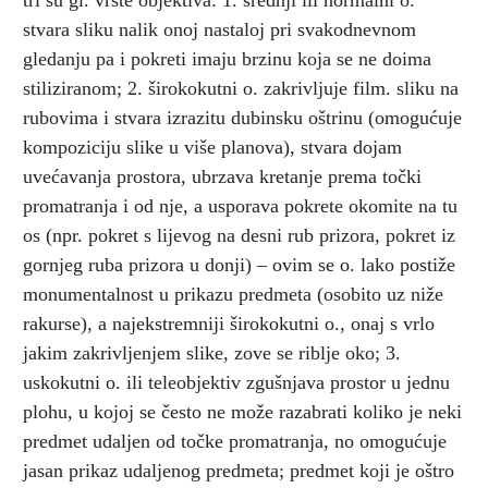
tri su gl. vrste objektiva: 1. srednji ili normalni o.
stvara sliku nalik onoj nastaloj pri svakodnevnom
gledanju pa i pokreti imaju brzinu koja se ne doima
stiliziranom; 2. širokokutni o. zakrivljuje film. sliku na
rubovima i stvara izrazitu dubinsku oštrinu (omogućuje
kompoziciju slike u više planova), stvara dojam
uvećavanja prostora, ubrzava kretanje prema točki
promatranja i od nje, a usporava pokrete okomite na tu
os (npr. pokret s lijevog na desni rub prizora, pokret iz
gornjeg ruba prizora u donji) – ovim se o. lako postiže
monumentalnost u prikazu predmeta (osobito uz niže
rakurse), a najekstremniji širokokutni o., onaj s vrlo
jakim zakrivljenjem slike, zove se riblje oko; 3.
uskokutni o. ili teleobjektiv zgušnjava prostor u jednu
plohu, u kojoj se često ne može razabrati koliko je neki
predmet udaljen od točke promatranja, no omogućuje
jasan prikaz udaljenog predmeta; predmet koji je oštro