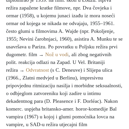
diplomirao je 1959. na film. školi u Łódźu. Isprva
režira zapažene kratke filmove, npr. Dva čovjeka i
ormar (1958), u kojemu junaci izađu iz mora noseći
ormar od kojega se nikada ne odvajaju, 1955–1961.
često glumi u filmovima A. Wajde (npr. Pokoljenje,
1955; Nevini čarobnjaci, 1960), asistira A. Munku te se
usavršava u Parizu. Po povratku u Poljsku režira prvi
dugometr. film →
Nož u vodi
, ali zbog negativnih
polit. reakcija odlazi na Zapad. U Vel. Britaniji
režira →
Odvratnost
(s C. Deneuve) i Slijepa ulica
(1966., Zlatni medvjed u Berlinu), impresivnu
pripovjednu ritmizaciju nasilja i morbidne seksualnosti,
o odbjeglom zatvoreniku koji zadire u intimu
dekadentnog para (D. Pleasence i F. Dorléac). Nakon
komerc. uspjeha britansko-amer. horor-komedije Bal
vampira (1967) u kojoj i glumi pomoćnika lovca na
vampire, u SAD-u režira utjecajni film