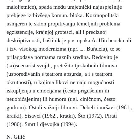
maloljetnice), spada među umjetnički najuspješnije
prebjege iz bivšega komun. bloka. Kozmopolitski
usmjeren te sklon propitivanju temeljnih problema
egzistencije, krajnjoj grotesci, ali i preciznoj
deskriptivnosti, baštinik je postupaka A. Hitchcocka ali
i tzv. visokog modernizma (npr. L. Buñuela), te se
prilagođava normama raznih sredina. Redovito je
(ko)scenarist svojih, pretežito tjeskobnih filmova
(uspoređivanih s teatrom apsurda, a i s teatrom
okrutnosti), u kojima likovi nemaju mogućnosti
iskupljenja u emocijama (često prigušenim ili
neuobičajenim) ili humoru (ugl. ciničnom, često
gorkom). Ostali važniji filmovi: Debeli i mršavi (1961.,
kratki), Sisavci (1962., kratki), Što (1972), Pirati
(1986), Smrt i djevojka (1994).
N. Gilić