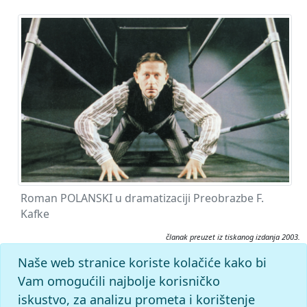
Roman POLANSKI u dramatizaciji Preobrazbe F.
Kafke
članak preuzet iz tiskanog izdanja 2003.
Citiranje:
Naše web stranice koriste kolačiće kako bi
Polanski, Roman.
Filmski leksikon (2003), mrežno izdanje.
Vam omogućili najbolje korisničko
Leksikografski zavod Miroslav Krleža, 2026. Pristupljeno
iskustvo, za analizu prometa i korištenje
6.8.2026. <https://film.lzmk.hr/clanak/polanski-roman>.