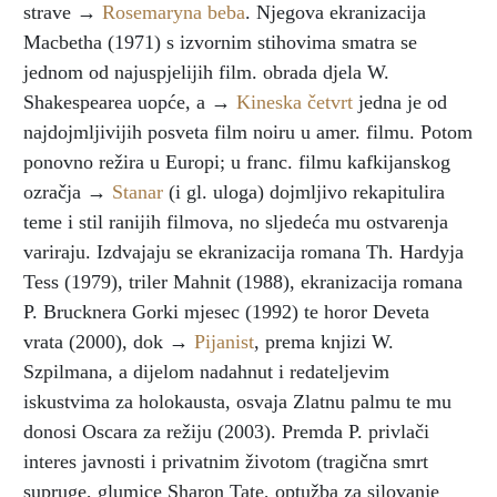
strave →
Rosemaryna beba
. Njegova ekranizacija
Macbetha (1971) s izvornim stihovima smatra se
jednom od najuspjelijih film. obrada djela W.
Shakespearea uopće, a →
Kineska četvrt
jedna je od
najdojmljivijih posveta film noiru u amer. filmu. Potom
ponovno režira u Europi; u franc. filmu kafkijanskog
ozračja →
Stanar
(i gl. uloga) dojmljivo rekapitulira
teme i stil ranijih filmova, no sljedeća mu ostvarenja
variraju. Izdvajaju se ekranizacija romana Th. Hardyja
Tess (1979), triler Mahnit (1988), ekranizacija romana
P. Brucknera Gorki mjesec (1992) te horor Deveta
vrata (2000), dok →
Pijanist
, prema knjizi W.
Szpilmana, a dijelom nadahnut i redateljevim
iskustvima za holokausta, osvaja Zlatnu palmu te mu
donosi Oscara za režiju (2003). Premda P. privlači
interes javnosti i privatnim životom (tragična smrt
supruge, glumice Sharon Tate, optužba za silovanje