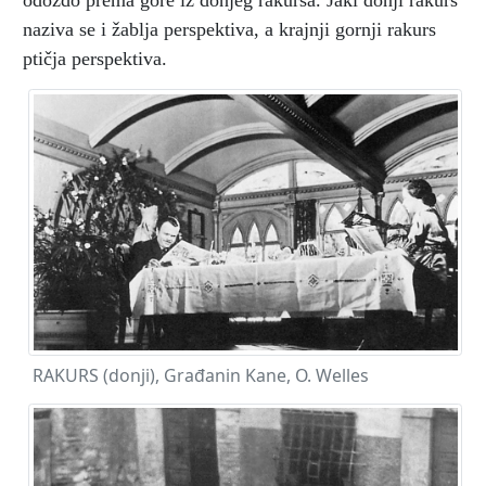
odozdo prema gore iz donjeg rakursa. Jaki donji rakurs
naziva se i žablja perspektiva, a krajnji gornji rakurs
ptičja perspektiva.
RAKURS (donji), Građanin Kane, O. Welles