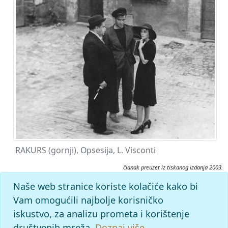
RAKURS (gornji), Opsesija, L. Visconti
članak preuzet iz tiskanog izdanja 2003.
Citiranje:
Naše web stranice koriste kolačiće kako bi
rakurs.
Filmski leksikon (2003), mrežno izdanje.
Leksikografski
Vam omogućili najbolje korisničko
zavod Miroslav Krleža, 2026. Pristupljeno 8.8.2026.
iskustvo, za analizu prometa i korištenje
<https://film.lzmk.hr/clanak/rakurs>.
društvenih mreža.
Doznaj više.